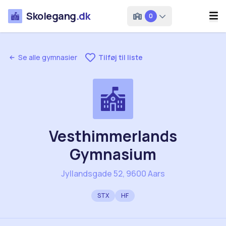
Skolegang
.dk
0
Se alle gymnasier
Tilføj til liste
Vesthimmerlands
Gymnasium
Jyllandsgade 52, 9600 Aars
STX
HF