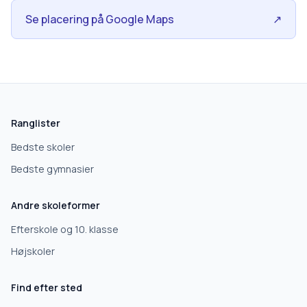
Se placering på Google Maps
↗
skolegang.dk
1 AF 5
Hvad leder du efter?
Ranglister
Vi bruger dit valg til at stille de rigtige spørgsmål.
Bedste skoler
Bedste gymnasier
Grundskole
Andre skoleformer
Efterskole
Efterskole og 10. klasse
Højskoler
10. klasse
Find efter sted
Gymnasium