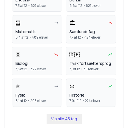
7,3
af 12 •
627
elever
6,8
af 12 •
621
elever
🧮
🏛️
Matematik
Samfundsfag
6,4
af 12 •
489
elever
7,7
af 12 •
424
elever
🧬
🇩🇪
Biologi
Tysk fortsættersprog
7,5
af 12 •
322
elever
7,1
af 12 •
310
elever
⚛️
📜
Fysik
Historie
8,1
af 12 •
293
elever
7,9
af 12 •
274
elever
Vis alle
45
fag