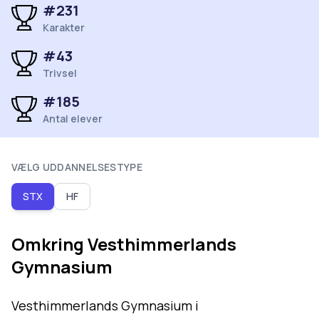
#
231
Karakter
#
43
Trivsel
#
185
Antal elever
VÆLG UDDANNELSESTYPE
STX
HF
Omkring
Vesthimmerlands
Gymnasium
Vesthimmerlands Gymnasium i