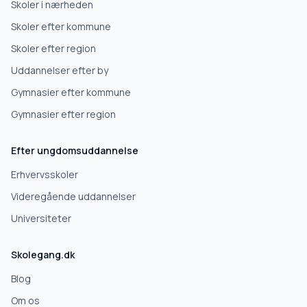
Skoler i nærheden
Skoler efter kommune
Erhvervsuddannelse
Skoler efter region
Uddannelser efter by
Højskole
Gymnasier efter kommune
Videregående uddannelse
Gymnasier efter region
Efter ungdomsuddannelse
Næste
Erhvervsskoler
Deles kun med gymnasier, der matcher det, du søger.
Videregående uddannelser
Nej tak
Universiteter
Skolegang.dk
Blog
Om os