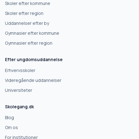
Skoler efter kommune
Erhvervsuddannelse
Skoler efter region
Uddannelser efter by
Højskole
Gymnasier efter kommune
Videregående uddannelse
Gymnasier efter region
Efter ungdomsuddannelse
Næste
Erhvervsskoler
Deles kun med gymnasier, der matcher det, du søger.
Videregående uddannelser
Nej tak
Universiteter
Skolegang.dk
Blog
Om os
For institutioner