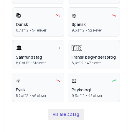
📚
📖
Dansk
Spansk
6,7
af 12 •
54
elever
9,3
af 12 •
52
elever
🏛️
🇫🇷
Samfundsfag
Fransk begyndersprog
8,0
af 12 •
51
elever
8,1
af 12 •
47
elever
⚛️
📖
Fysik
Psykologi
5,7
af 12 •
46
elever
9,3
af 12 •
45
elever
Vis alle
32
fag