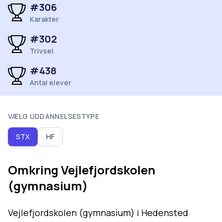
#
306
Karakter
#
302
Trivsel
#
438
Antal elever
VÆLG UDDANNELSESTYPE
STX
HF
Omkring
Vejlefjordskolen
(gymnasium)
Vejlefjordskolen (gymnasium) i Hedensted