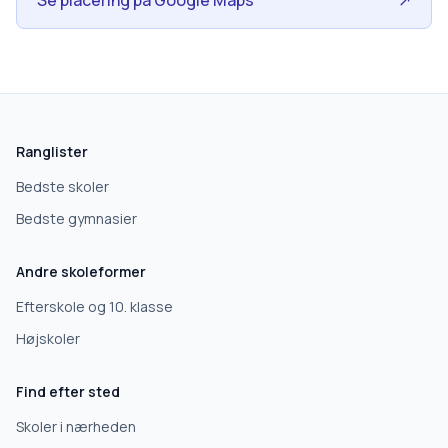
Se placering på Google Maps
↗
skolegang.dk
1 AF 5
Hvad leder du efter?
Ranglister
Vi bruger dit valg til at stille de rigtige spørgsmål.
Bedste skoler
Bedste gymnasier
Grundskole
Andre skoleformer
Efterskole
Efterskole og 10. klasse
Højskoler
10. klasse
Find efter sted
Gymnasium
Skoler i nærheden