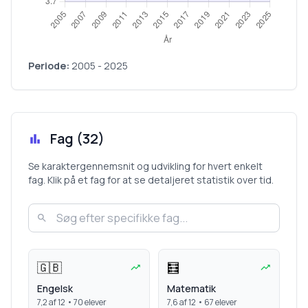
Periode:
2005
-
2025
Fag (
32
)
Se karaktergennemsnit og udvikling for hvert enkelt
fag. Klik på et fag for at se detaljeret statistik over tid.
🇬🇧
🧮
Engelsk
Matematik
7,2
af 12 •
70
elever
7,6
af 12 •
67
elever