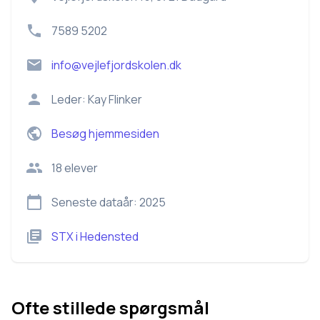
7589 5202
info@vejlefjordskolen.dk
Leder:
Kay Flinker
Besøg hjemmesiden
18
elever
Seneste dataår:
2025
STX
i
Hedensted
Ofte stillede spørgsmål