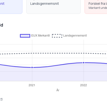
nit
Landsgennemsnit
Forskel fra 
Markant unde
id
23