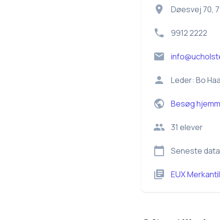
Døesvej 70, 
9912 2222
info@ucholst
Leder:
Bo Haa
Besøg hjemm
31
elever
Seneste data
EUX Merkantil