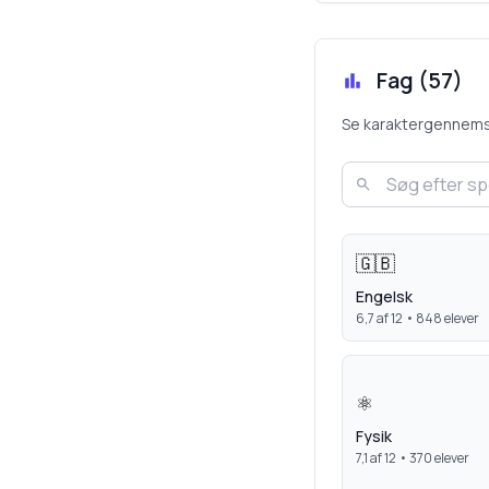
Fag (
57
)
Se karaktergennemsnit
🇬🇧
Engelsk
6,7
af 12 •
848
elever
⚛️
Fysik
7,1
af 12 •
370
elever