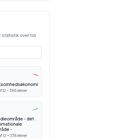
statistik over tid.
rksomhedsøkonomi
f 12 •
386
elever
dieområde - det
ernationale
råde -
f 12 •
238
elever