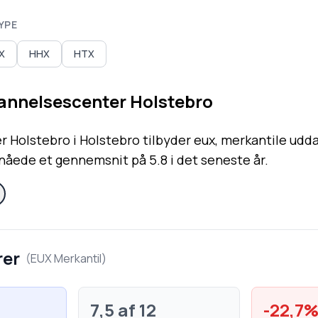
YPE
X
HHX
HTX
nnelsescenter Holstebro
Holstebro i Holstebro tilbyder eux, merkantile udd
pnåede et gennemsnit på 5.8 i det seneste år.
rer
(
EUX Merkantil
)
7,5
af 12
-22,7