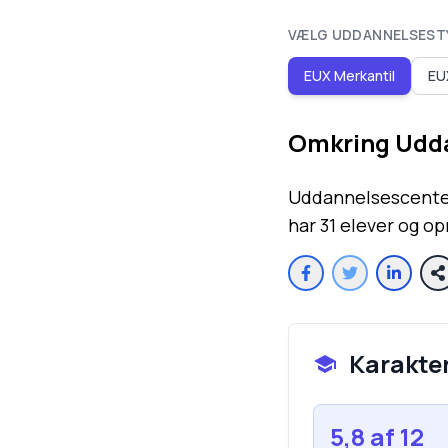
VÆLG UDDANNELSEST
EUX Merkantil
EU
Omkring
Udda
Uddannelsescenter 
har 31 elever og o
Karakte
5,8
af 12