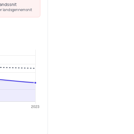
landssnit
r landsgennemsnit