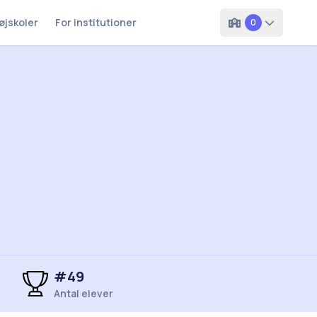
øjskoler
For institutioner
0
#
49
Antal elever