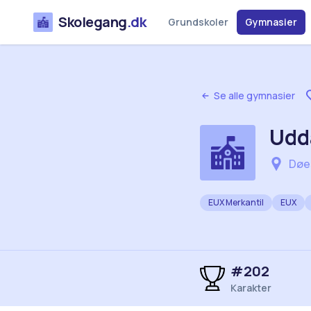
Skolegang
.dk
Grundskoler
Gymnasier
Se alle gymnasier
Udd
Døe
EUX Merkantil
EUX
#
202
Karakter