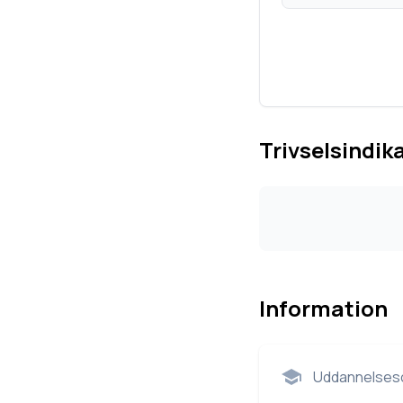
Trivselsindik
Information
Uddannelsesc