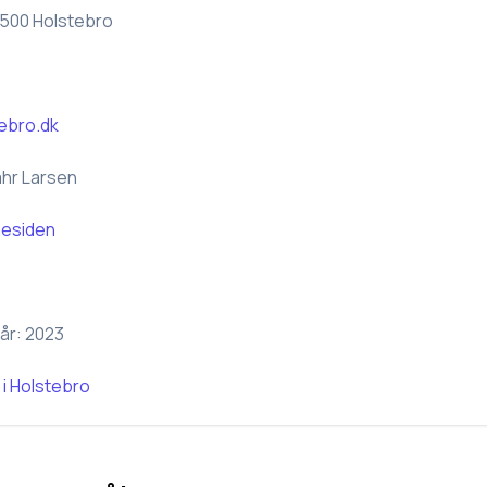
7500 Holstebro
ebro.dk
hr Larsen
esiden
år:
2023
i
Holstebro