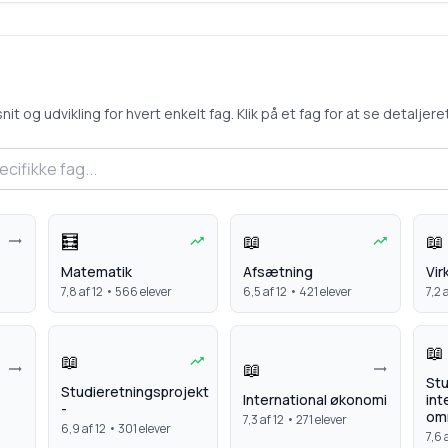
 og udvikling for hvert enkelt fag. Klik på et fag for at se detaljeret 
🧮
📖
📖
Matematik
Afsætning
Vi
7,8
af 12 •
566
elever
6,5
af 12 •
421
elever
7,2
a
📖
📖
📖
Stu
Studieretningsprojekt
International økonomi
int
-
om
7,3
af 12 •
271
elever
6,9
af 12 •
301
elever
7,6
a