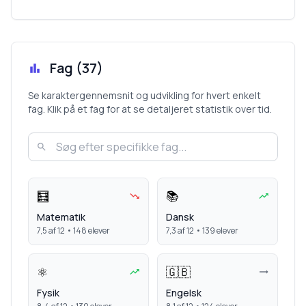
Fag (
37
)
Se karaktergennemsnit og udvikling for hvert enkelt
fag. Klik på et fag for at se detaljeret statistik over tid.
🧮
📚
Matematik
Dansk
7,5
af 12 •
148
elever
7,3
af 12 •
139
elever
⚛️
🇬🇧
Fysik
Engelsk