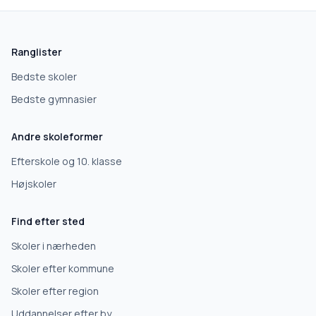
skolegang.dk
1 AF 5
Hvad leder du efter?
Ranglister
Vi bruger dit valg til at stille de rigtige spørgsmål.
Bedste skoler
Bedste gymnasier
Grundskole
Andre skoleformer
Efterskole
Efterskole og 10. klasse
Højskoler
10. klasse
Find efter sted
Gymnasium
Skoler i nærheden
Skoler efter kommune
Erhvervsuddannelse
Skoler efter region
Uddannelser efter by
Højskole