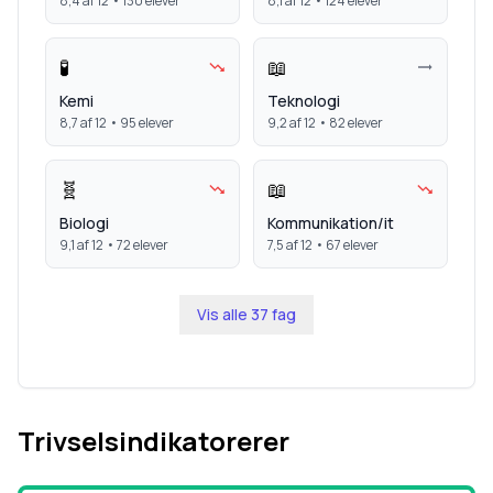
8,4
af 12 •
130
elever
8,1
af 12 •
124
elever
🧪
📖
Kemi
Teknologi
8,7
af 12 •
95
elever
9,2
af 12 •
82
elever
🧬
📖
Biologi
Kommunikation/it
9,1
af 12 •
72
elever
7,5
af 12 •
67
elever
Vis alle
37
fag
Trivselsindikatorerer