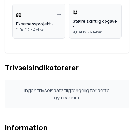
📖
📖
Større skriftlig opgave
Eksamensprojekt -
-
11,0
af 12 •
4
elever
9,0
af 12 •
4
elever
Trivselsindikatorerer
Ingen trivselsdata tilgængelig for dette
gymnasium.
Information