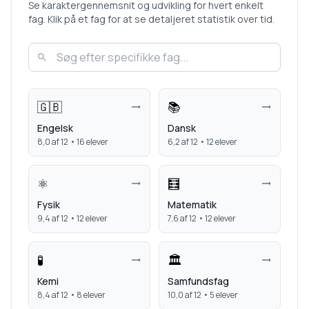
Se karaktergennemsnit og udvikling for hvert enkelt
fag. Klik på et fag for at se detaljeret statistik over tid.
🇬🇧
📚
Engelsk
Dansk
8,0
af 12 •
16
elever
6,2
af 12 •
12
elever
⚛️
🧮
Fysik
Matematik
9,4
af 12 •
12
elever
7,6
af 12 •
12
elever
🧪
🏛️
Kemi
Samfundsfag
8,4
af 12 •
8
elever
10,0
af 12 •
5
elever