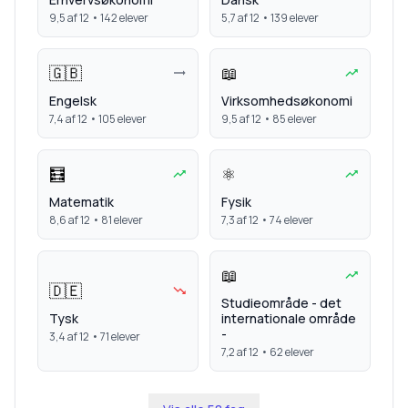
9,5
af 12 •
142
elever
5,7
af 12 •
139
elever
🇬🇧
📖
Engelsk
Virksomhedsøkonomi
7,4
af 12 •
105
elever
9,5
af 12 •
85
elever
🧮
⚛️
Matematik
Fysik
8,6
af 12 •
81
elever
7,3
af 12 •
74
elever
📖
🇩🇪
Studieområde - det
Tysk
internationale område
-
3,4
af 12 •
71
elever
7,2
af 12 •
62
elever