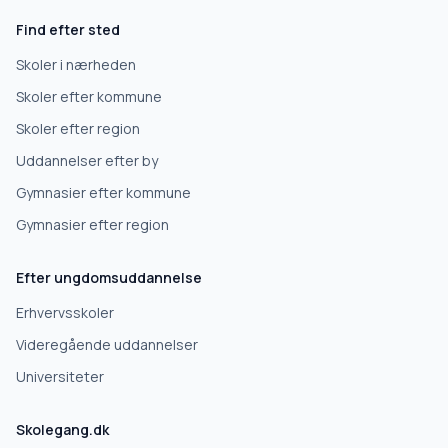
Find efter sted
Gymnasium
Skoler i nærheden
Skoler efter kommune
Erhvervsuddannelse
Skoler efter region
Uddannelser efter by
Højskole
Gymnasier efter kommune
Videregående uddannelse
Gymnasier efter region
Efter ungdomsuddannelse
Næste
Erhvervsskoler
Deles kun med gymnasier, der matcher det, du søger.
Videregående uddannelser
Nej tak
Universiteter
Skolegang.dk