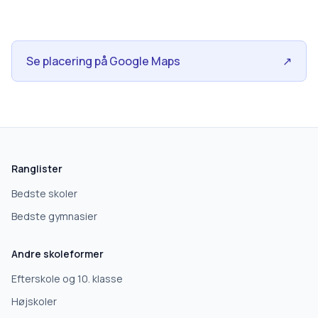
Se placering på Google Maps
↗
skolegang.dk
1 AF 5
Hvad leder du efter?
Ranglister
Vi bruger dit valg til at stille de rigtige spørgsmål.
Bedste skoler
Bedste gymnasier
Grundskole
Andre skoleformer
Efterskole
Efterskole og 10. klasse
Højskoler
10. klasse