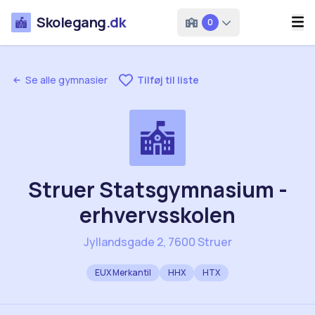
Skolegang
.dk
0
Se alle gymnasier
Tilføj til liste
Struer Statsgymnasium -
erhvervsskolen
Jyllandsgade 2, 7600 Struer
EUX Merkantil
HHX
HTX