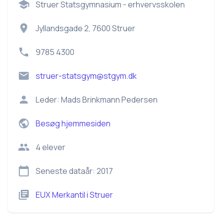
Struer Statsgymnasium - erhvervsskolen
Jyllandsgade 2, 7600 Struer
9785 4300
struer-statsgym@stgym.dk
Leder:
Mads Brinkmann Pedersen
Besøg hjemmesiden
4
elever
Seneste dataår:
2017
EUX Merkantil
i
Struer