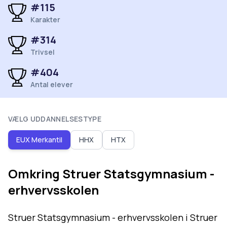
#
115
Karakter
#
314
Trivsel
#
404
Antal elever
VÆLG UDDANNELSESTYPE
EUX Merkantil
HHX
HTX
Omkring
Struer Statsgymnasium -
erhvervsskolen
Struer Statsgymnasium - erhvervsskolen i Struer