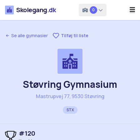
Skolegang
.dk
0
Se alle gymnasier
Tilføj til liste
Støvring Gymnasium
Mastrupvej 77, 9530 Støvring
STX
#
120