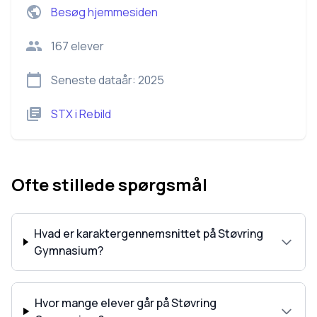
Besøg hjemmesiden
167
elever
Seneste dataår:
2025
STX
i
Rebild
Ofte stillede spørgsmål
Hvad er karaktergennemsnittet på Støvring
Gymnasium?
Hvor mange elever går på Støvring