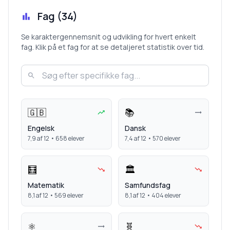
Fag (
34
)
Se karaktergennemsnit og udvikling for hvert enkelt
fag. Klik på et fag for at se detaljeret statistik over tid.
🇬🇧
📚
Engelsk
Dansk
7,9
af 12 •
658
elever
7,4
af 12 •
570
elever
🧮
🏛️
Matematik
Samfundsfag
8,1
af 12 •
569
elever
8,1
af 12 •
404
elever
⚛️
🧬