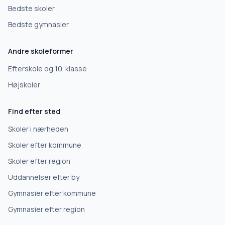
Vi bruger dit valg til at stille de rigtige spørgsmål.
Bedste skoler
Bedste gymnasier
Grundskole
Andre skoleformer
Efterskole
Efterskole og 10. klasse
Højskoler
10. klasse
Find efter sted
Gymnasium
Skoler i nærheden
Skoler efter kommune
Erhvervsuddannelse
Skoler efter region
Uddannelser efter by
Højskole
Gymnasier efter kommune
Videregående uddannelse
Gymnasier efter region