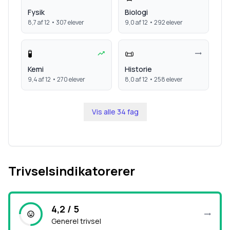
Fysik
Biologi
8,7
af 12 •
307
elever
9,0
af 12 •
292
elever
🧪
📜
Kemi
Historie
9,4
af 12 •
270
elever
8,0
af 12 •
258
elever
Vis alle
34
fag
Trivselsindikatorerer
4,2 / 5
Generel trivsel