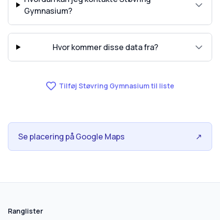
Gymnasium?
Hvor kommer disse data fra?
Tilføj Støvring Gymnasium til liste
Se placering på Google Maps
↗
skolegang.dk
1 AF 5
Hvad leder du efter?
Ranglister