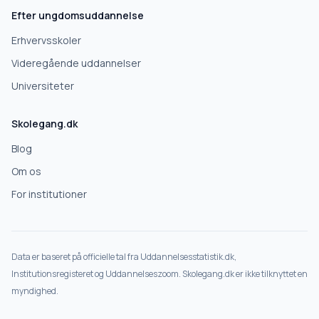
Efter ungdomsuddannelse
Næste
Erhvervsskoler
Deles kun med gymnasier, der matcher det, du søger.
Videregående uddannelser
Nej tak
Universiteter
Skolegang.dk
Blog
Om os
For institutioner
Data er baseret på officielle tal fra Uddannelsesstatistik.dk,
Institutionsregisteret og Uddannelseszoom. Skolegang.dk er ikke tilknyttet en
myndighed.