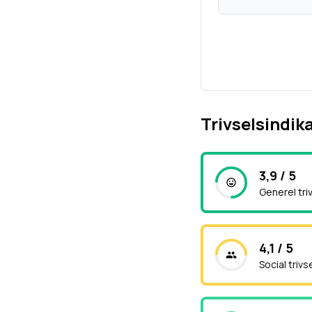
Trivselsindik
3,9 / 5
Generel tri
4,1 / 5
Social trivs