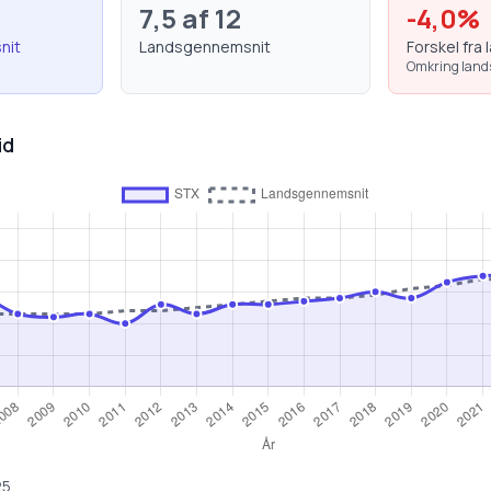
7,5
af 12
-4,0
%
nit
Landsgennemsnit
Forskel fra 
Omkring lan
id
25