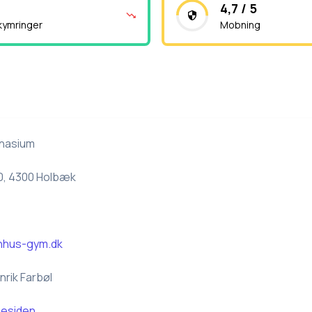
4,7 / 5
kymringer
Mobning
nasium
0, 4300 Holbæk
nhus-gym.dk
nrik Farbøl
esiden