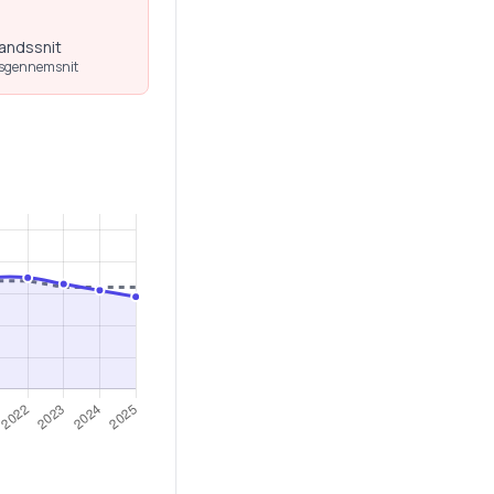
landssnit
dsgennemsnit