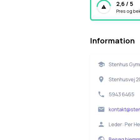
2,6 / 5
Pres og be
Information
Stenhus Gym
Stenhusvej 2
5943 6465
kontakt@ste
Leder:
Per He
Besøg hjemm