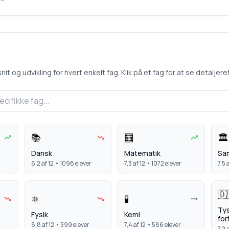
 og udvikling for hvert enkelt fag. Klik på et fag for at se detaljeret 
📚
🧮
🏛️
Dansk
Matematik
Sa
6,2
af 12 •
1098
elever
7,3
af 12 •
1072
elever
7,5
a
🇩
⚛️
🧪
Ty
Fysik
Kemi
for
8,8
af 12 •
599
elever
7,4
af 12 •
586
elever
7,2
a