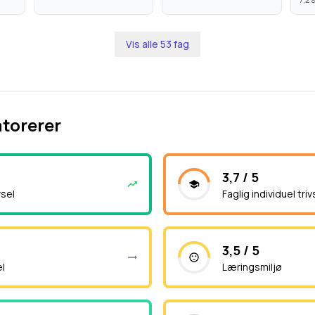
Vis alle
53
fag
atorerer
3,7 / 5
vsel
Faglig individuel triv
3,5 / 5
el
Læringsmiljø