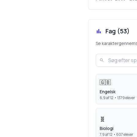
Fag (
53
)
Se karaktergennemsnit
🇬🇧
Engelsk
6,9
af 12 •
1379
elever
🧬
Biologi
7,9
af 12 •
607
elever