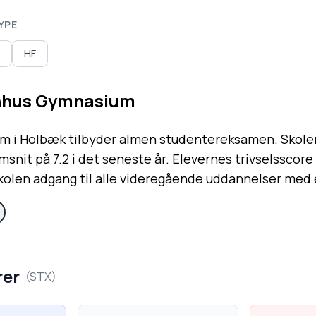
YPE
HF
nhus Gymnasium
 i Holbæk tilbyder almen studentereksamen. Skolen 
nit på 7.2 i det seneste år. Elevernes trivselsscore
olen adgang til alle videregående uddannelser med e
rer
(
STX
)