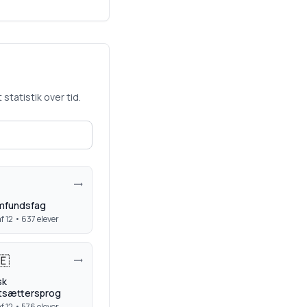
statistik over tid.
mfundsfag
f 12 •
637
elever
🇪
sk
tsættersprog
f 12 •
576
elever