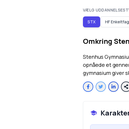
VÆLG UDDANNELSEST
STX
HF Enkeltfag
Omkring
Ste
Stenhus Gymnasium
opnåede et gennems
gymnasium giver sk
Karakte