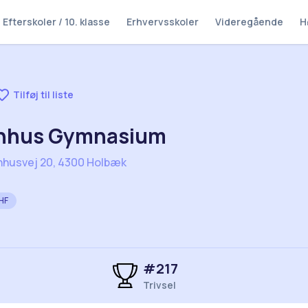
Efterskoler / 10. klasse
Erhvervsskoler
Videregående
H
Tilføj til liste
nhus Gymnasium
nhusvej 20, 4300 Holbæk
HF
#
217
Trivsel