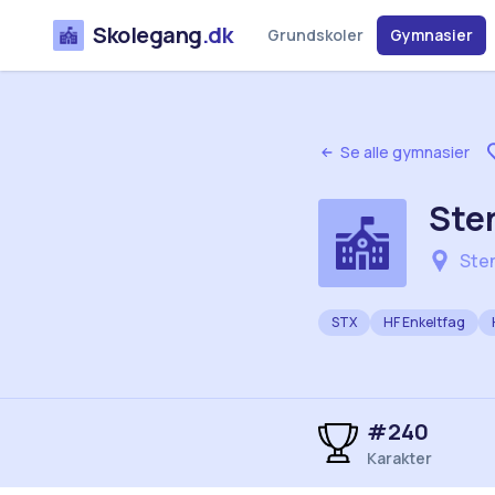
Skolegang
.dk
Grundskoler
Gymnasier
Se alle gymnasier
Ste
Ste
STX
HF Enkeltfag
#
240
Karakter