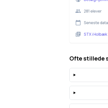
281
elever
Seneste data
STX
i
Holbæk
Ofte stillede