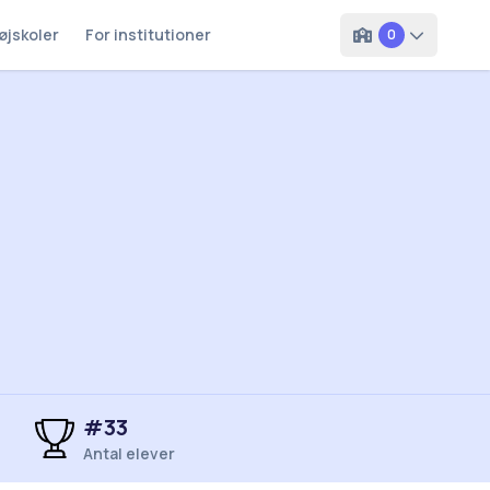
øjskoler
For institutioner
0
#
33
Antal elever