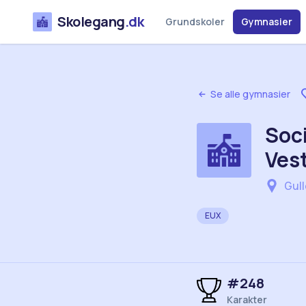
Skolegang
.dk
Grundskoler
Gymnasier
Se alle gymnasier
Soc
Vest
Gull
EUX
#
248
Karakter