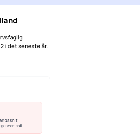
lland
rvsfaglig
 i det seneste år.
landssnit
dsgennemsnit