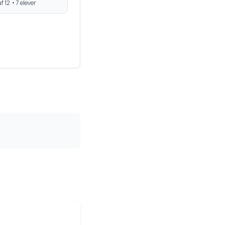
f 12 •
7
elever