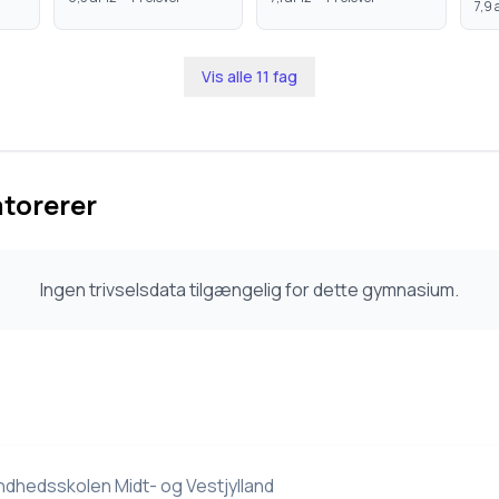
7,9
a
Vis alle
11
fag
atorerer
Ingen trivselsdata tilgængelig for dette gymnasium.
ndhedsskolen Midt- og Vestjylland