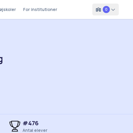
øjskoler
For institutioner
0
g
#
476
Antal elever