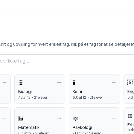
 og udvikling for hvert enkelt fag. Klik på et fag for at se detaljeret 
🧬
🧪
🇬
Biologi
Kemi
Eng
7,2
af 12 •
21
elever
6,0
af 12 •
21
elever
6,8
📖
🧮
📖
Erh
Matematik
Psykologi
tek
6,3
af 12 •
14
elever
7,1
af 12 •
14
elever