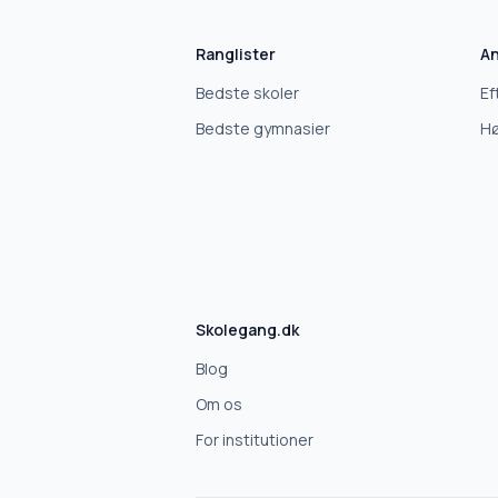
Ranglister
An
Bedste skoler
Ef
Bedste gymnasier
Hø
Skolegang.dk
Blog
Om os
For institutioner