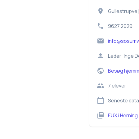
Gullestrupvej
9627 2929
info@sosumv
Leder:
Inge D
Besøg hjemm
7
elever
Seneste data
EUX
i
Herning