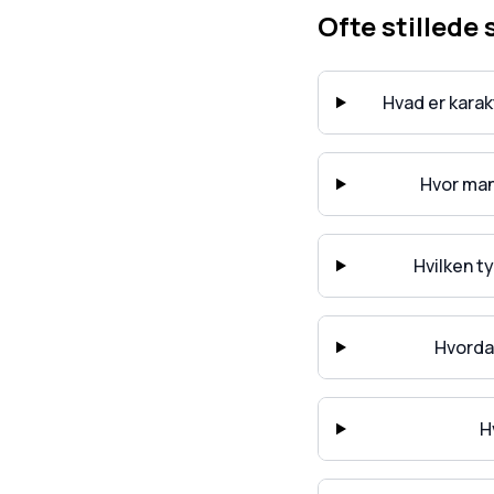
Ofte stillede
Hvad er kara
Hvor man
Hvilken t
Hvorda
H