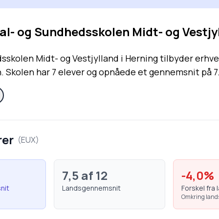
al- og Sundhedsskolen Midt- og Vestjy
sskolen Midt- og Vestjylland i Herning tilbyder erhve
Skolen har 7 elever og opnåede et gennemsnit på 7.2
rer
(
EUX
)
7,5
af 12
-4,0
%
nit
Landsgennemsnit
Forskel fra 
Omkring lan