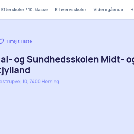
Efterskoler / 10. klasse
Erhvervsskoler
Videregående
H
Tilføj til liste
ial- og Sundhedsskolen Midt- o
jylland
estrupvej 10, 7400 Herning