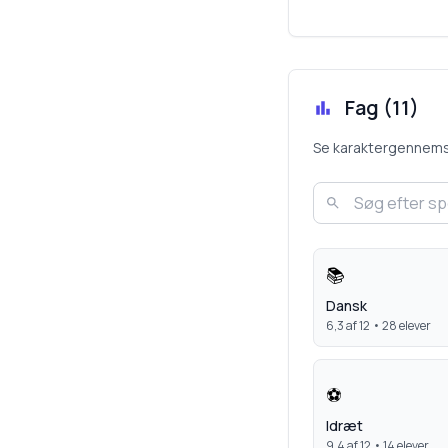
Fag (
11
)
Se karaktergennemsnit
📚
Dansk
6,3
af 12 •
28
elever
⚽
Idræt
9,4
af 12 •
14
elever