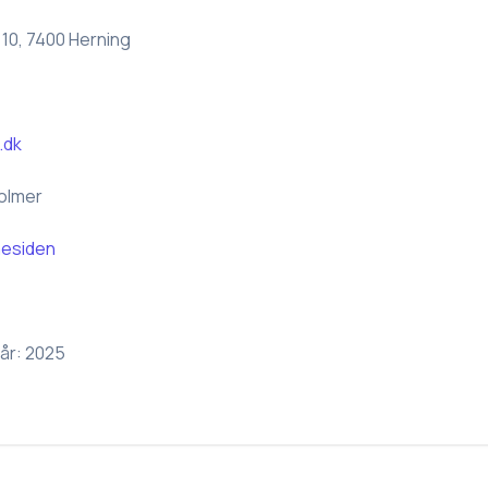
 10, 7400 Herning
.dk
olmer
esiden
år:
2025