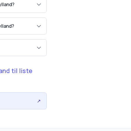
ylland?
ylland?
nd til liste
↗