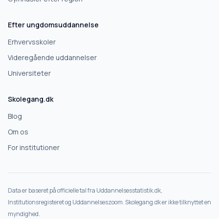
Efter ungdomsuddannelse
Erhvervsskoler
Videregående uddannelser
Universiteter
Skolegang.dk
Blog
Om os
For institutioner
Data er baseret på officielle tal fra Uddannelsesstatistik.dk,
Institutionsregisteret og Uddannelseszoom. Skolegang.dk er ikke tilknyttet en
myndighed.