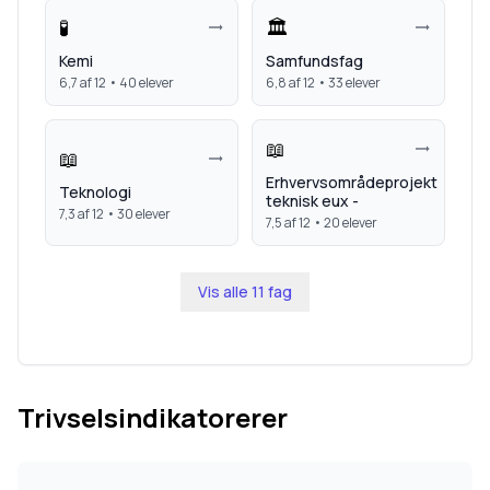
🧪
🏛️
Kemi
Samfundsfag
6,7
af 12 •
40
elever
6,8
af 12 •
33
elever
📖
📖
Erhvervsområdeprojekt
Teknologi
teknisk eux -
7,3
af 12 •
30
elever
7,5
af 12 •
20
elever
Vis alle
11
fag
Trivselsindikatorerer