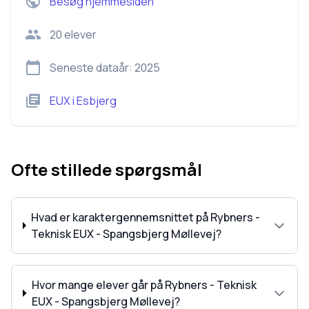
Besøg hjemmesiden
20
elever
Seneste dataår:
2025
EUX
i
Esbjerg
Ofte stillede spørgsmål
Hvad er karaktergennemsnittet på Rybners -
Teknisk EUX - Spangsbjerg Møllevej?
Hvor mange elever går på Rybners - Teknisk
EUX - Spangsbjerg Møllevej?