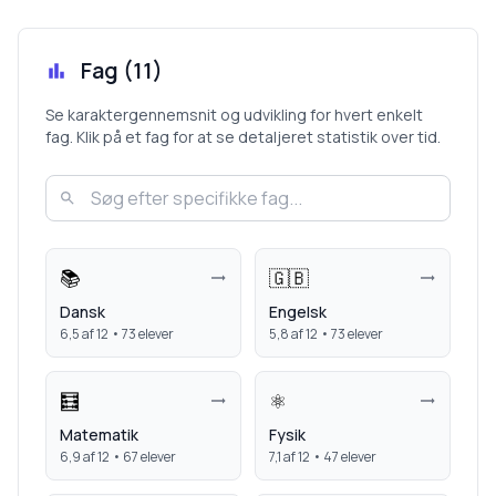
Fag (
11
)
Se karaktergennemsnit og udvikling for hvert enkelt
fag. Klik på et fag for at se detaljeret statistik over tid.
📚
🇬🇧
Dansk
Engelsk
6,5
af 12 •
73
elever
5,8
af 12 •
73
elever
🧮
⚛️
Matematik
Fysik
6,9
af 12 •
67
elever
7,1
af 12 •
47
elever