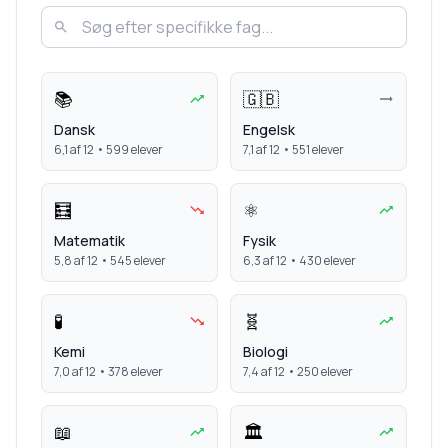
📚
🇬🇧
Dansk
Engelsk
6,1
af 12 •
599
elever
7,1
af 12 •
551
elever
🧮
⚛️
Matematik
Fysik
5,8
af 12 •
545
elever
6,3
af 12 •
430
elever
🧪
🧬
Kemi
Biologi
7,0
af 12 •
378
elever
7,4
af 12 •
250
elever
📖
🏛️