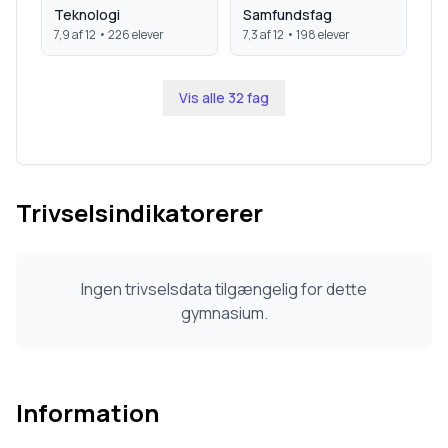
Teknologi
Samfundsfag
7,9
af 12 •
226
elever
7,3
af 12 •
198
elever
Vis alle
32
fag
Trivselsindikatorerer
Ingen trivselsdata tilgængelig for dette
gymnasium.
Information