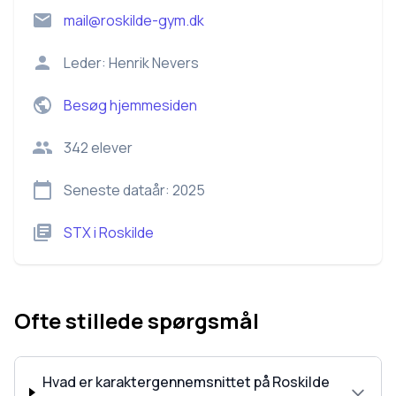
mail@roskilde-gym.dk
Leder:
Henrik Nevers
Besøg hjemmesiden
342
elever
Seneste dataår:
2025
STX
i
Roskilde
Ofte stillede spørgsmål
Hvad er karaktergennemsnittet på Roskilde