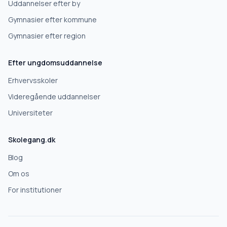
Uddannelser efter by
Højskole
Gymnasier efter kommune
Videregående uddannelse
Gymnasier efter region
Efter ungdomsuddannelse
Næste
Erhvervsskoler
Deles kun med gymnasier, der matcher det, du søger.
Videregående uddannelser
Nej tak
Universiteter
Skolegang.dk
Blog
Om os
For institutioner