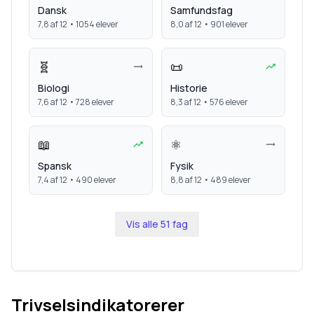
Dansk
Samfundsfag
7,8
af 12 •
1054
elever
8,0
af 12 •
901
elever
🧬
📜
Biologi
Historie
7,6
af 12 •
728
elever
8,3
af 12 •
576
elever
📖
⚛️
Spansk
Fysik
7,4
af 12 •
490
elever
8,8
af 12 •
489
elever
Vis alle
51
fag
Trivselsindikatorerer