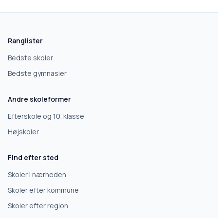
skolegang.dk
1 AF 5
Hvad leder du efter?
Ranglister
Vi bruger dit valg til at stille de rigtige spørgsmål.
Bedste skoler
Bedste gymnasier
Grundskole
Andre skoleformer
Efterskole
Efterskole og 10. klasse
Højskoler
10. klasse
Find efter sted
Gymnasium
Skoler i nærheden
Skoler efter kommune
Erhvervsuddannelse
Skoler efter region