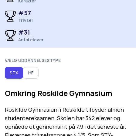
Karakter
#
57
Trivsel
#
31
Antal elever
VÆLG UDDANNELSESTYPE
STX
HF
Omkring
Roskilde Gymnasium
Roskilde Gymnasium i Roskilde tilbyder almen
studentereksamen. Skolen har 342 elever og
opnåede et gennemsnit på 7.9 i det seneste år.
Elevernes trivselsscore er 4.1/5. Som STX-