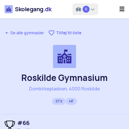
Skolegang
.dk
0
Se alle gymnasier
Tilføj til liste
Roskilde Gymnasium
Domkirkepladsen, 4000 Roskilde
STX
HF
#
66