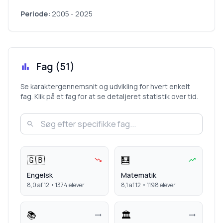
Periode:
2005
-
2025
Fag (
51
)
Se karaktergennemsnit og udvikling for hvert enkelt
fag. Klik på et fag for at se detaljeret statistik over tid.
🇬🇧
🧮
Engelsk
Matematik
8,0
af 12 •
1374
elever
8,1
af 12 •
1198
elever
📚
🏛️