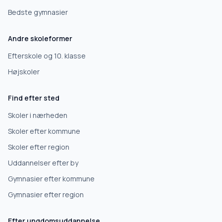
Bedste gymnasier
Grundskole
Andre skoleformer
Efterskole
Efterskole og 10. klasse
Højskoler
10. klasse
Find efter sted
Gymnasium
Skoler i nærheden
Skoler efter kommune
Erhvervsuddannelse
Skoler efter region
Uddannelser efter by
Højskole
Gymnasier efter kommune
Videregående uddannelse
Gymnasier efter region
Efter ungdomsuddannelse