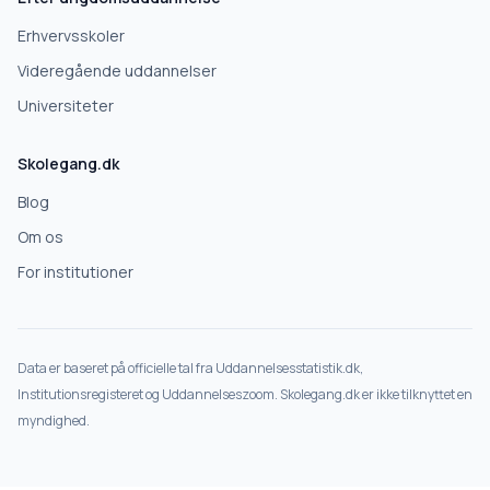
Næste
Erhvervsskoler
Deles kun med gymnasier, der matcher det, du søger.
Videregående uddannelser
Nej tak
Universiteter
Skolegang.dk
Blog
Om os
For institutioner
Data er baseret på officielle tal fra Uddannelsesstatistik.dk,
Institutionsregisteret og Uddannelseszoom. Skolegang.dk er ikke tilknyttet en
myndighed.