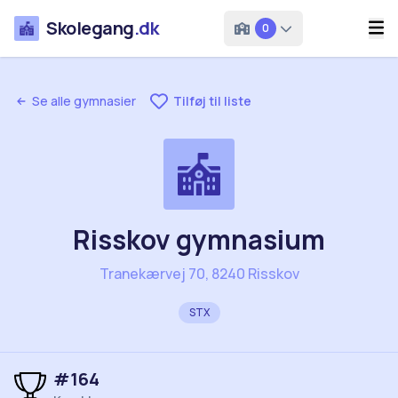
Skolegang
.dk
0
Se alle gymnasier
Tilføj til liste
Risskov gymnasium
Tranekærvej 70, 8240 Risskov
STX
#
164