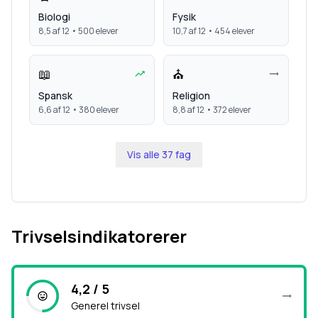
Biologi
Fysik
8,5
af 12 •
500
elever
10,7
af 12 •
454
elever
📖
⛪
Spansk
Religion
6,6
af 12 •
380
elever
8,8
af 12 •
372
elever
Vis alle
37
fag
Trivselsindikatorerer
4,2 / 5
Generel trivsel