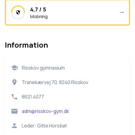
4,7 / 5
Mobning
Information
Risskov gymnasium
Tranekærvej 70, 8240 Risskov
8621 4077
adm@risskov-gym.dk
Leder:
Gitte Horsbøl