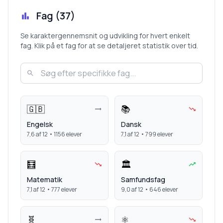
Fag (
37
)
Se karaktergennemsnit og udvikling for hvert enkelt
fag. Klik på et fag for at se detaljeret statistik over tid.
🇬🇧
📚
Engelsk
Dansk
7,6
af 12 •
1156
elever
7,1
af 12 •
799
elever
🧮
🏛️
Matematik
Samfundsfag
7,1
af 12 •
777
elever
9,0
af 12 •
646
elever
🧬
⚛️