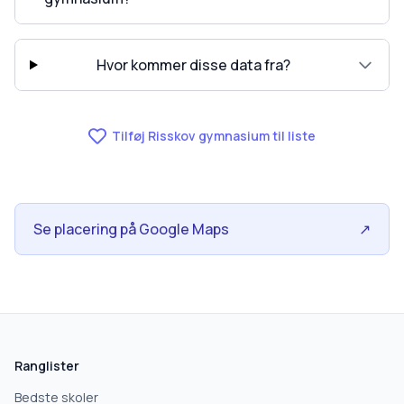
Hvor kommer disse data fra?
Tilføj Risskov gymnasium til liste
Se placering på Google Maps
↗
skolegang.dk
1 AF 5
Hvad leder du efter?
Ranglister
Vi bruger dit valg til at stille de rigtige spørgsmål.
Bedste skoler