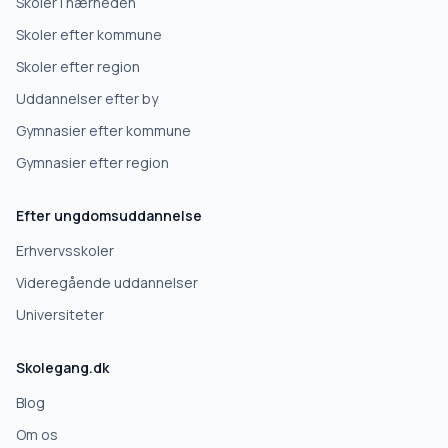
Skoler i nærheden
Skoler efter kommune
Erhvervsuddannelse
Skoler efter region
Uddannelser efter by
Højskole
Gymnasier efter kommune
Videregående uddannelse
Gymnasier efter region
Efter ungdomsuddannelse
Næste
Erhvervsskoler
Deles kun med gymnasier, der matcher det, du søger.
Videregående uddannelser
Nej tak
Universiteter
Skolegang.dk
Blog
Om os