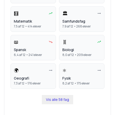
🧮
🏛️
Matematik
Samfundsfag
7,5
af 12 •
414
elever
7,9
af 12 •
268
elever
📖
🧬
Spansk
Biologi
6,4
af 12 •
241
elever
8,0
af 12 •
209
elever
🌍
⚛️
Geografi
Fysik
7,3
af 12 •
176
elever
8,2
af 12 •
175
elever
Vis alle
58
fag