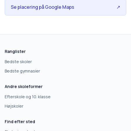
Se placering på Google Maps
↗
skolegang.dk
1 AF 5
Hvad leder du efter?
Ranglister
Vi bruger dit valg til at stille de rigtige spørgsmål.
Bedste skoler
Bedste gymnasier
Grundskole
Andre skoleformer
Efterskole
Efterskole og 10. klasse
Højskoler
10. klasse
Find efter sted
Gymnasium