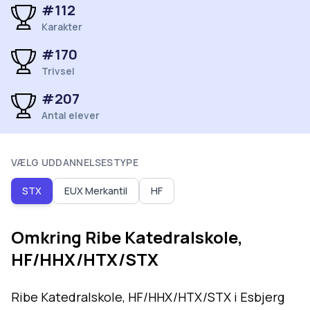
#
112
Karakter
#
170
Trivsel
#
207
Antal elever
VÆLG UDDANNELSESTYPE
STX
EUX Merkantil
HF
Omkring
Ribe Katedralskole,
HF/HHX/HTX/STX
Ribe Katedralskole, HF/HHX/HTX/STX i Esbjerg