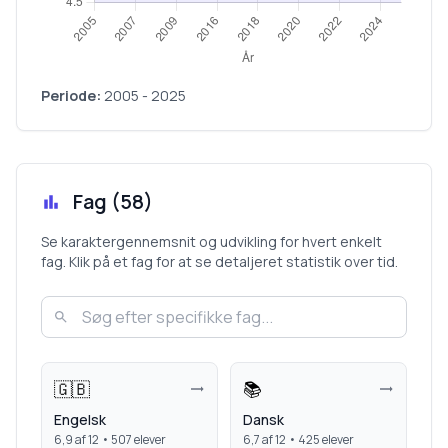
Periode:
2005
-
2025
Fag (
58
)
Se karaktergennemsnit og udvikling for hvert enkelt
fag. Klik på et fag for at se detaljeret statistik over tid.
🇬🇧
📚
Engelsk
Dansk
6,9
af 12 •
507
elever
6,7
af 12 •
425
elever