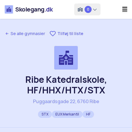
Skolegang
.dk
0
Se alle gymnasier
Tilføj til liste
Ribe Katedralskole,
HF/HHX/HTX/STX
Puggaardsgade 22, 6760 Ribe
STX
EUX Merkantil
HF