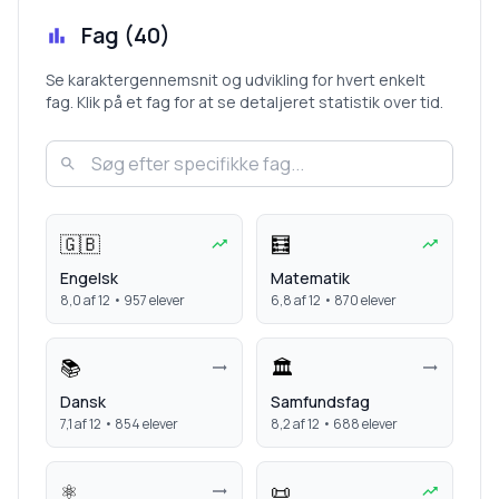
Fag (
40
)
Se karaktergennemsnit og udvikling for hvert enkelt
fag. Klik på et fag for at se detaljeret statistik over tid.
🇬🇧
🧮
Engelsk
Matematik
8,0
af 12 •
957
elever
6,8
af 12 •
870
elever
📚
🏛️
Dansk
Samfundsfag
7,1
af 12 •
854
elever
8,2
af 12 •
688
elever
⚛️
📜