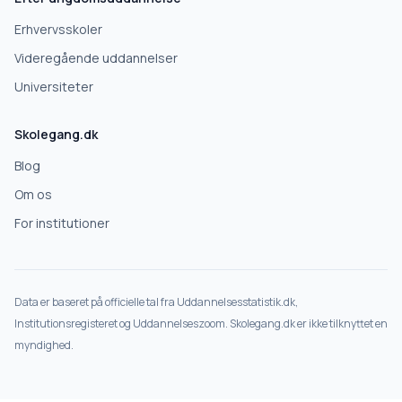
Erhvervsskoler
Videregående uddannelser
Universiteter
Skolegang.dk
Blog
Om os
For institutioner
Data er baseret på officielle tal fra Uddannelsesstatistik.dk,
Institutionsregisteret og Uddannelseszoom. Skolegang.dk er ikke tilknyttet en
myndighed.