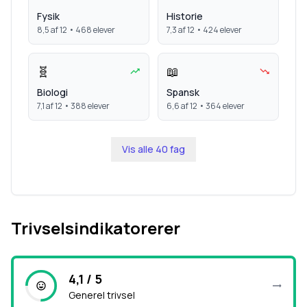
Fysik
Historie
8,5
af 12 •
468
elever
7,3
af 12 •
424
elever
🧬
📖
Biologi
Spansk
7,1
af 12 •
388
elever
6,6
af 12 •
364
elever
Vis alle
40
fag
Trivselsindikatorerer
4,1 / 5
Generel trivsel