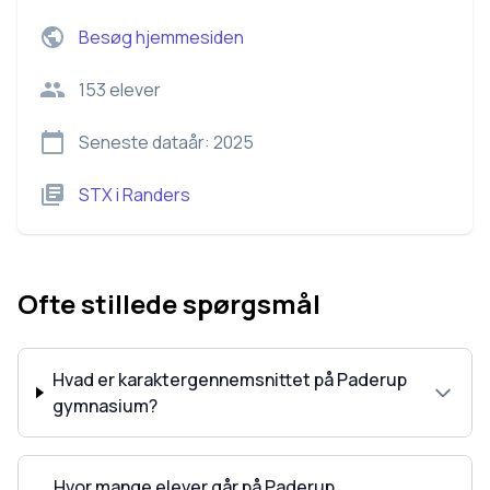
Besøg hjemmesiden
153
elever
Seneste dataår:
2025
STX
i
Randers
Ofte stillede spørgsmål
Hvad er karaktergennemsnittet på Paderup
gymnasium?
Hvor mange elever går på Paderup