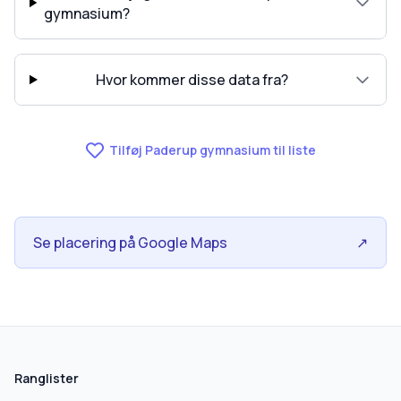
gymnasium?
Hvor kommer disse data fra?
Tilføj Paderup gymnasium til liste
Se placering på Google Maps
↗
skolegang.dk
1 AF 5
Hvad leder du efter?
Ranglister