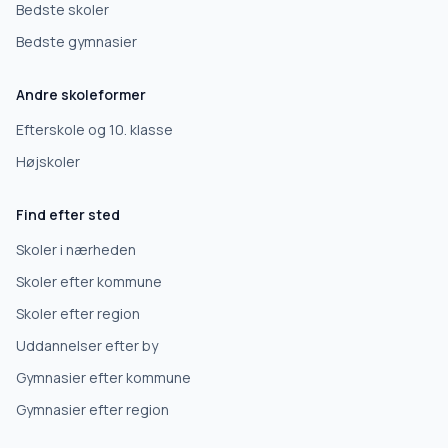
Vi bruger dit valg til at stille de rigtige spørgsmål.
Bedste skoler
Bedste gymnasier
Grundskole
Andre skoleformer
Efterskole
Efterskole og 10. klasse
Højskoler
10. klasse
Find efter sted
Gymnasium
Skoler i nærheden
Skoler efter kommune
Erhvervsuddannelse
Skoler efter region
Uddannelser efter by
Højskole
Gymnasier efter kommune
Videregående uddannelse
Gymnasier efter region