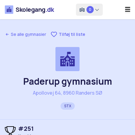
Skolegang
.dk
0
Se alle gymnasier
Tilføj til liste
Paderup gymnasium
Apollovej 64, 8960 Randers SØ
STX
#
251