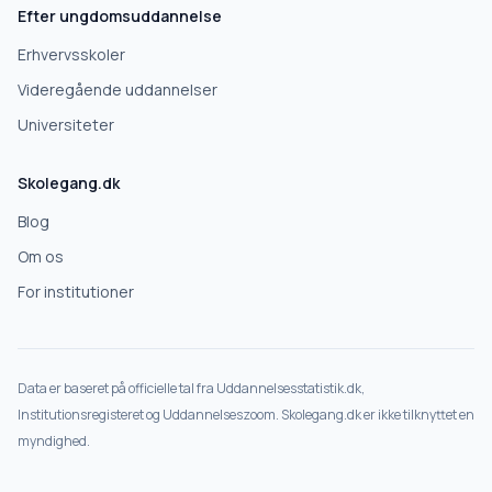
Efter ungdomsuddannelse
Næste
Erhvervsskoler
Deles kun med gymnasier, der matcher det, du søger.
Videregående uddannelser
Nej tak
Universiteter
Skolegang.dk
Blog
Om os
For institutioner
Data er baseret på officielle tal fra Uddannelsesstatistik.dk,
Institutionsregisteret og Uddannelseszoom. Skolegang.dk er ikke tilknyttet en
myndighed.