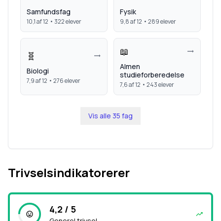
Samfundsfag
Fysik
10,1
af 12 •
322
elever
9,8
af 12 •
289
elever
📖
🧬
Almen
Biologi
studieforberedelse
7,9
af 12 •
276
elever
7,6
af 12 •
243
elever
Vis alle
35
fag
Trivselsindikatorerer
4,2 / 5
Generel trivsel