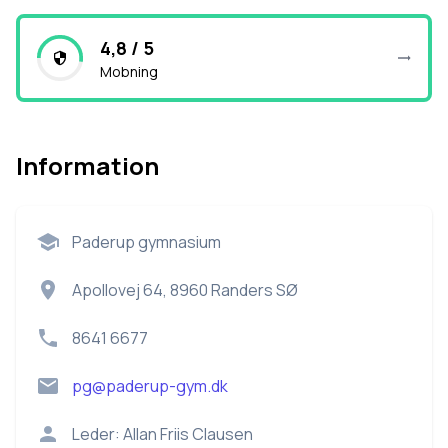
4,8 / 5
Mobning
Information
Paderup gymnasium
Apollovej 64, 8960 Randers SØ
8641 6677
pg@paderup-gym.dk
Leder:
Allan Friis Clausen