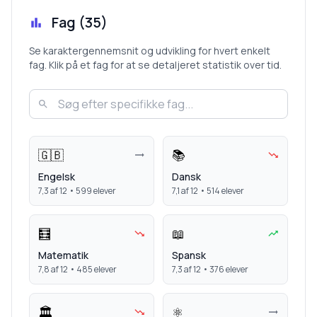
Fag (
35
)
Se karaktergennemsnit og udvikling for hvert enkelt
fag. Klik på et fag for at se detaljeret statistik over tid.
🇬🇧
📚
Engelsk
Dansk
7,3
af 12 •
599
elever
7,1
af 12 •
514
elever
🧮
📖
Matematik
Spansk
7,8
af 12 •
485
elever
7,3
af 12 •
376
elever
🏛️
⚛️