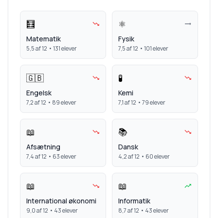
🧮
⚛️
Matematik
Fysik
5,5
af 12 •
131
elever
7,5
af 12 •
101
elever
🇬🇧
🧪
Engelsk
Kemi
7,2
af 12 •
89
elever
7,1
af 12 •
79
elever
📖
📚
Afsætning
Dansk
7,4
af 12 •
63
elever
4,2
af 12 •
60
elever
📖
📖
International økonomi
Informatik
9,0
af 12 •
43
elever
8,7
af 12 •
43
elever