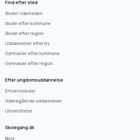
Find efter sted
Gymnasium
Skoler i nærheden
Skoler efter kommune
Erhvervsuddannelse
Skoler efter region
Uddannelser efter by
Højskole
Gymnasier efter kommune
Videregående uddannelse
Gymnasier efter region
Efter ungdomsuddannelse
Næste
Erhvervsskoler
Deles kun med gymnasier, der matcher det, du søger.
Videregående uddannelser
Nej tak
Universiteter
Skolegang.dk
Blog