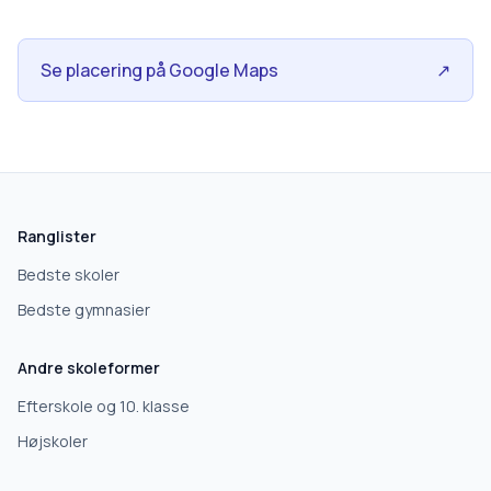
Se placering på Google Maps
↗
skolegang.dk
1 AF 5
Hvad leder du efter?
Ranglister
Vi bruger dit valg til at stille de rigtige spørgsmål.
Bedste skoler
Bedste gymnasier
Grundskole
Andre skoleformer
Efterskole
Efterskole og 10. klasse
Højskoler
10. klasse