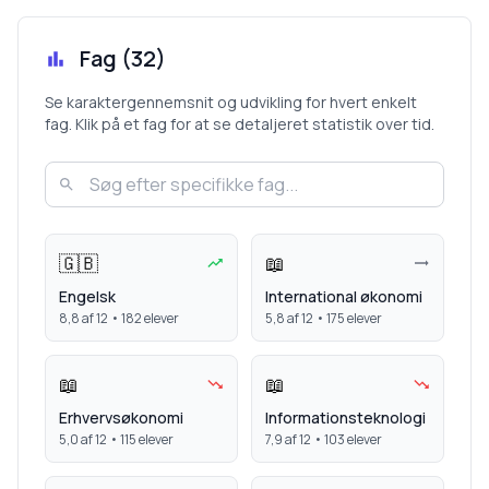
Fag (
32
)
Se karaktergennemsnit og udvikling for hvert enkelt
fag. Klik på et fag for at se detaljeret statistik over tid.
🇬🇧
📖
Engelsk
International økonomi
8,8
af 12 •
182
elever
5,8
af 12 •
175
elever
📖
📖
Erhvervsøkonomi
Informationsteknologi
5,0
af 12 •
115
elever
7,9
af 12 •
103
elever