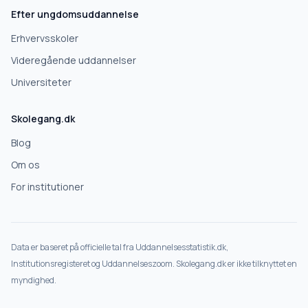
Efter ungdomsuddannelse
Erhvervsskoler
Videregående uddannelser
Universiteter
Skolegang.dk
Blog
Om os
For institutioner
Data er baseret på officielle tal fra Uddannelsesstatistik.dk,
Institutionsregisteret og Uddannelseszoom. Skolegang.dk er ikke tilknyttet en
myndighed.