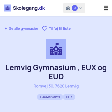
Skolegang
.dk
0
Se alle gymnasier
Tilføj til liste
Lemvig Gymnasium , EUX og
EUD
Romvej 30, 7620 Lemvig
EUX Merkantil
HHX