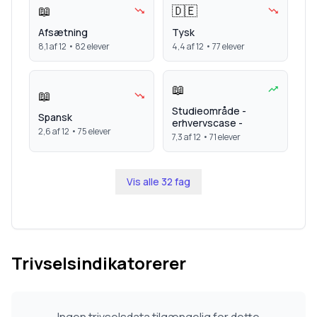
📖
🇩🇪
Afsætning
Tysk
8,1
af 12 •
82
elever
4,4
af 12 •
77
elever
📖
📖
Studieområde -
Spansk
erhvervscase -
2,6
af 12 •
75
elever
7,3
af 12 •
71
elever
Vis alle
32
fag
Trivselsindikatorerer