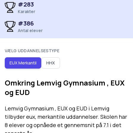
#
283
Karakter
#
386
Antal elever
VÆLG UDDANNELSESTYPE
EUX Merkantil
HHX
Omkring
Lemvig Gymnasium , EUX
og EUD
Lemvig Gymnasium , EUX og EUD i Lemvig
tilbyder eux, merkantile uddannelser. Skolen har
8 elever og opnåede et gennemsnit på 7.1 i det