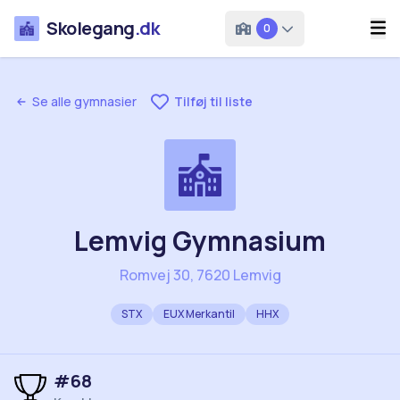
Skolegang
.dk
0
Se alle gymnasier
Tilføj til liste
Lemvig Gymnasium
Romvej 30, 7620 Lemvig
STX
EUX Merkantil
HHX
#
68