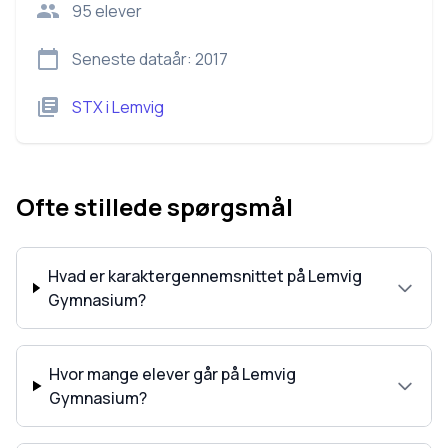
95
elever
Seneste dataår:
2017
STX
i
Lemvig
Ofte stillede spørgsmål
Hvad er karaktergennemsnittet på Lemvig
Gymnasium?
Hvor mange elever går på Lemvig
Gymnasium?