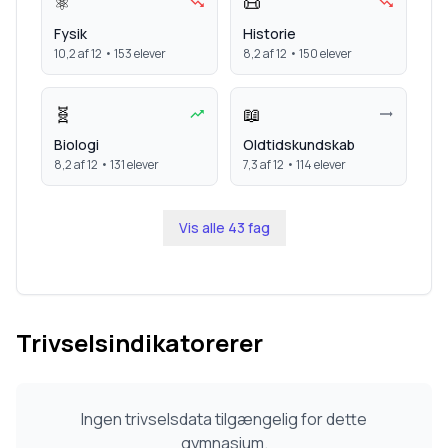
⚛️
📜
Fysik
Historie
10,2
af 12 •
153
elever
8,2
af 12 •
150
elever
🧬
📖
Biologi
Oldtidskundskab
8,2
af 12 •
131
elever
7,3
af 12 •
114
elever
Vis alle
43
fag
Trivselsindikatorerer
Ingen trivselsdata tilgængelig for dette
gymnasium.