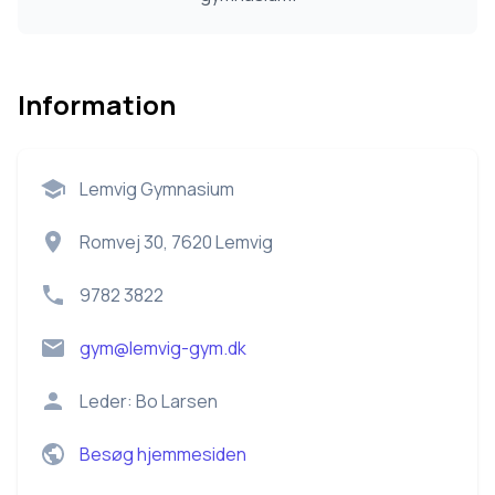
Information
Lemvig Gymnasium
Romvej 30, 7620 Lemvig
9782 3822
gym@lemvig-gym.dk
Leder:
Bo Larsen
Besøg hjemmesiden