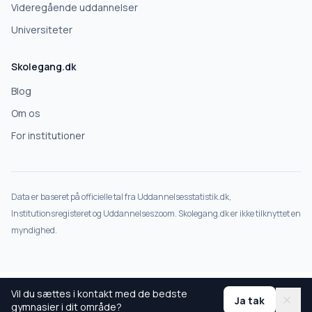
Deles kun med gymnasier, der matcher det, du søger.
Videregående uddannelser
Nej tak
Universiteter
Skolegang.dk
Blog
Om os
For institutioner
Data er baseret på officielle tal fra Uddannelsesstatistik.dk,
Institutionsregisteret og Uddannelseszoom. Skolegang.dk er ikke tilknyttet en
myndighed.
Vil du sættes i kontakt med de bedste
Ja tak
gymnasier i dit område?