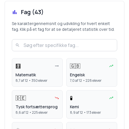
Fag (
43
)
Se karaktergennemsnit og udvikling for hvert enkelt
fag. Klik på et fag for at se detaljeret statistik over tid.
🧮
🇬🇧
Matematik
Engelsk
8,7
af 12 •
350
elever
7,0
af 12 •
228
elever
🇩🇪
🧪
Tysk fortsættersprog
Kemi
8,6
af 12 •
225
elever
8,9
af 12 •
173
elever