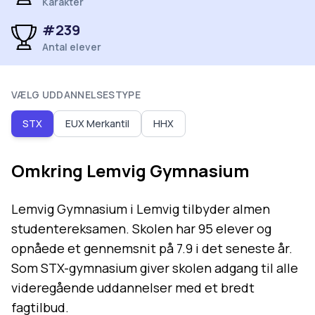
Karakter
#
239
Antal elever
VÆLG UDDANNELSESTYPE
STX
EUX Merkantil
HHX
Omkring
Lemvig Gymnasium
Lemvig Gymnasium i Lemvig tilbyder almen
studentereksamen. Skolen har 95 elever og
opnåede et gennemsnit på 7.9 i det seneste år.
Som STX-gymnasium giver skolen adgang til alle
videregående uddannelser med et bredt
fagtilbud.