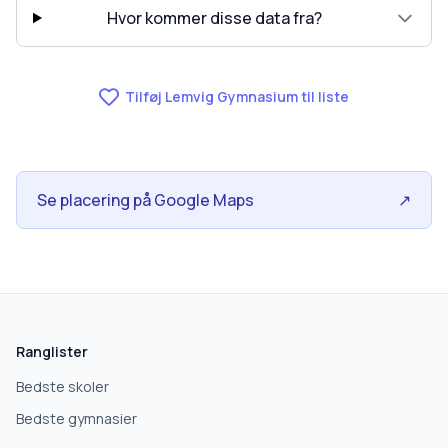
Hvor kommer disse data fra?
Tilføj Lemvig Gymnasium til liste
Se placering på Google Maps
↗
skolegang.dk
1 AF 5
Hvad leder du efter?
Ranglister
Vi bruger dit valg til at stille de rigtige spørgsmål.
Bedste skoler
Bedste gymnasier
Grundskole