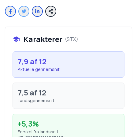
Karakterer
(
STX
)
7,9
af 12
Aktuelle gennemsnit
7,5
af 12
Landsgennemsnit
+
5,3
%
Forskel fra landssnit