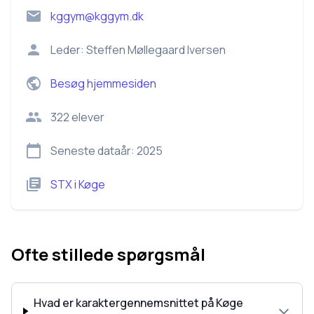
kggym@kggym.dk
Leder:
Steffen Møllegaard Iversen
Besøg hjemmesiden
322
elever
Seneste dataår:
2025
STX
i
Køge
Ofte stillede spørgsmål
Hvad er karaktergennemsnittet på Køge