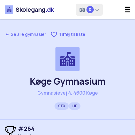
Skolegang
.dk
0
Se alle gymnasier
Tilføj til liste
Køge Gymnasium
Gymnasievej 4, 4600 Køge
STX
HF
#
264