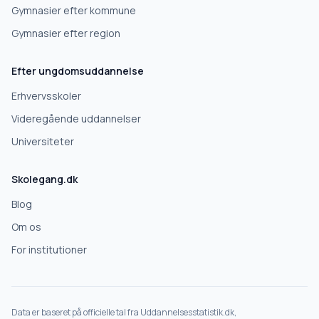
Gymnasier efter kommune
Videregående uddannelse
Gymnasier efter region
Efter ungdomsuddannelse
Næste
Erhvervsskoler
Deles kun med gymnasier, der matcher det, du søger.
Videregående uddannelser
Nej tak
Universiteter
Skolegang.dk
Blog
Om os
For institutioner
Data er baseret på officielle tal fra Uddannelsesstatistik.dk,