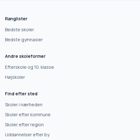
skolegang.dk
1 AF 5
Hvad leder du efter?
Ranglister
Vi bruger dit valg til at stille de rigtige spørgsmål.
Bedste skoler
Bedste gymnasier
Grundskole
Andre skoleformer
Efterskole
Efterskole og 10. klasse
Højskoler
10. klasse
Find efter sted
Gymnasium
Skoler i nærheden
Skoler efter kommune
Erhvervsuddannelse
Skoler efter region
Uddannelser efter by
Højskole