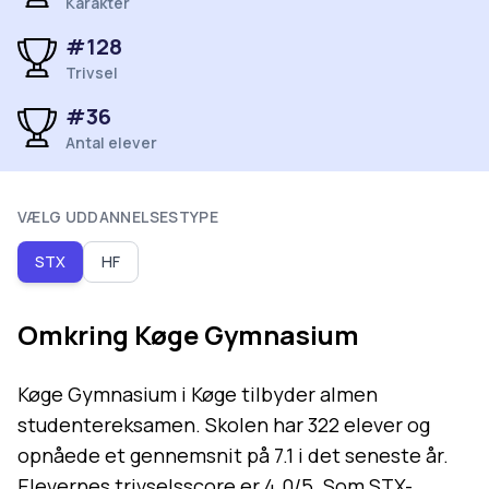
Karakter
#
128
Trivsel
#
36
Antal elever
VÆLG UDDANNELSESTYPE
STX
HF
Omkring
Køge Gymnasium
Køge Gymnasium i Køge tilbyder almen
studentereksamen. Skolen har 322 elever og
opnåede et gennemsnit på 7.1 i det seneste år.
Elevernes trivselsscore er 4.0/5. Som STX-