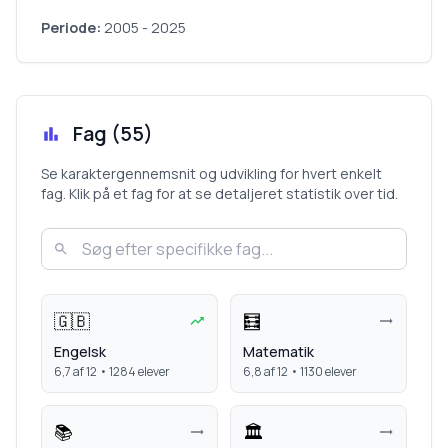
Periode:
2005
-
2025
Fag (
55
)
Se karaktergennemsnit og udvikling for hvert enkelt
fag. Klik på et fag for at se detaljeret statistik over tid.
🇬🇧
🧮
Engelsk
Matematik
6,7
af 12 •
1284
elever
6,8
af 12 •
1130
elever
📚
🏛️