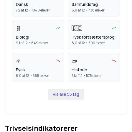
Dansk
Samfundsfag
7,2
af 12 •
1040
elever
6,9
af 12 •
738
elever
🧬
🇩🇪
Biologi
Tysk fortsættersprog
9,1
af 12 •
649
elever
8,0
af 12 •
590
elever
⚛️
📜
Fysik
Historie
8,0
af 12 •
585
elever
7,1
af 12 •
575
elever
Vis alle
55
fag
Trivselsindikatorerer