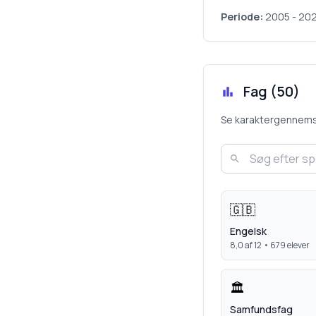
Periode:
2005
-
20
Fag (
50
)
Se karaktergennemsnit
🇬🇧
Engelsk
8,0
af 12 •
679
elever
🏛️
Samfundsfag