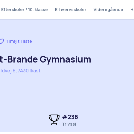
Efterskoler / 10. klasse
Erhvervsskoler
Videregående
H
Tilføj til liste
st-Brande Gymnasium
ldvej 6, 7430 Ikast
#
238
Trivsel