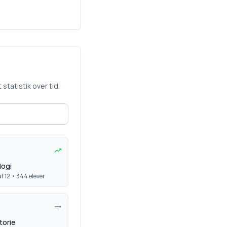
statistik over tid.
logi
f 12 •
344
elever
torie