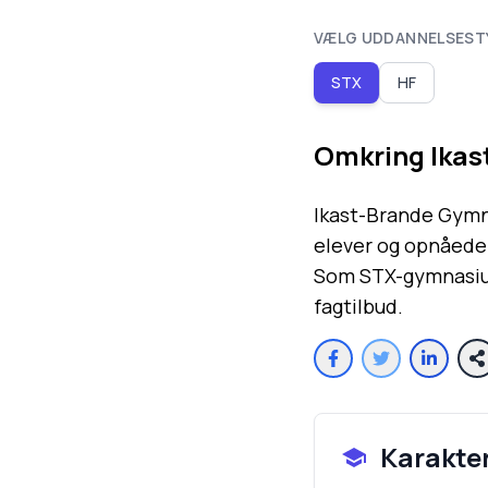
VÆLG UDDANNELSEST
STX
HF
Omkring
Ika
Ikast-Brande Gymn
elever og opnåede 
Som STX-gymnasium
fagtilbud.
Karakte