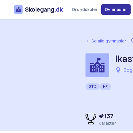
Skolegang
.dk
Grundskoler
Gymnasier
Se alle gymnasier
Ika
Bøgi
STX
HF
#
137
Karakter