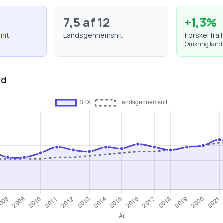
7,5
af 12
+
1,3
%
nit
Landsgennemsnit
Forskel fra 
Omkring lan
id