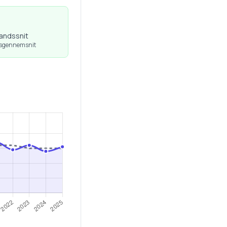
landssnit
dsgennemsnit