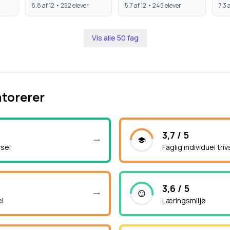
8,8
af 12 •
252
elever
5,7
af 12 •
245
elever
7,3
a
Vis alle
50
fag
atorerer
3,7 / 5
vsel
Faglig individuel triv
3,6 / 5
el
Læringsmiljø