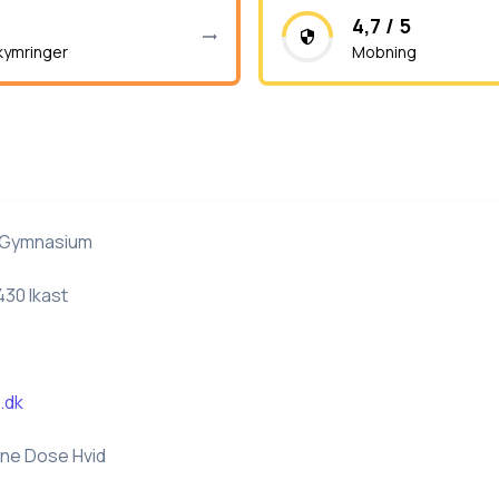
4,7 / 5
kymringer
Mobning
 Gymnasium
430 Ikast
.dk
ne Dose Hvid