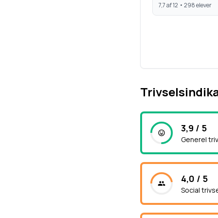
7,7
af 12 •
298
elever
Trivselsindik
3,9 / 5
Generel tri
4,0 / 5
Social trivs