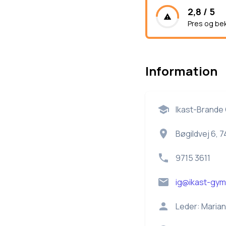
2,8 / 5
Pres og be
Information
Ikast-Brande
Bøgildvej 6, 7
9715 3611
ig@ikast-gym
Leder:
Marian