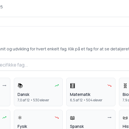
25
 og udvikling for hvert enkelt fag. Klik på et fag for at se detaljeret 
📚
🧮
🧬
Dansk
Matematik
Bio
7,0
af 12 •
530
elever
6,5
af 12 •
504
elever
7,9
a
⚛️
📖
📜
Fysik
Spansk
His