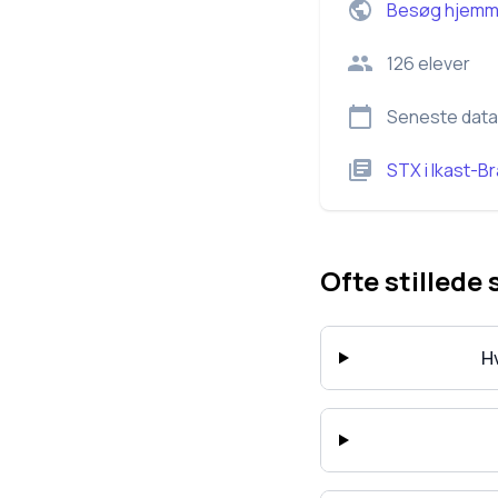
Besøg hjemm
126
elever
Seneste data
STX
i
Ikast-B
Ofte stillede
H