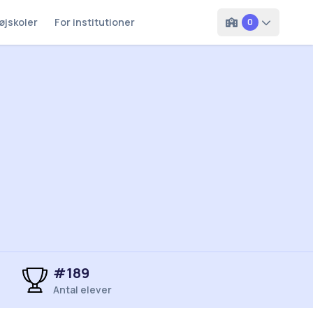
øjskoler
For institutioner
0
#
189
Antal elever