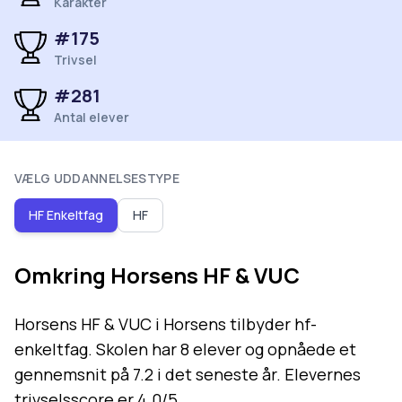
Karakter
#
175
Trivsel
#
281
Antal elever
VÆLG UDDANNELSESTYPE
HF Enkeltfag
HF
Omkring
Horsens HF & VUC
Horsens HF & VUC i Horsens tilbyder hf-
enkeltfag. Skolen har 8 elever og opnåede et
gennemsnit på 7.2 i det seneste år. Elevernes
trivselsscore er 4.0/5.