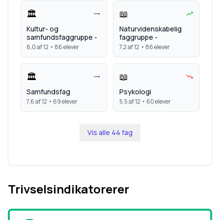
🏛️
📖
Kultur- og
Naturvidenskabelig
samfundsfaggruppe -
faggruppe -
6,0
af 12 •
86
elever
7,2
af 12 •
86
elever
🏛️
📖
Samfundsfag
Psykologi
7,6
af 12 •
69
elever
5,5
af 12 •
60
elever
Vis alle
44
fag
Trivselsindikatorerer