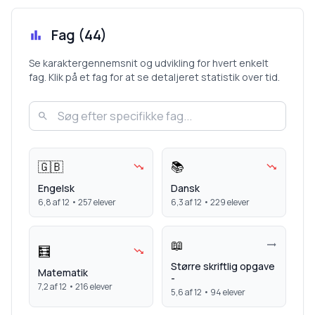
Fag (
44
)
Se karaktergennemsnit og udvikling for hvert enkelt
fag. Klik på et fag for at se detaljeret statistik over tid.
🇬🇧
📚
Engelsk
Dansk
6,8
af 12 •
257
elever
6,3
af 12 •
229
elever
📖
🧮
Større skriftlig opgave
Matematik
-
7,2
af 12 •
216
elever
5,6
af 12 •
94
elever