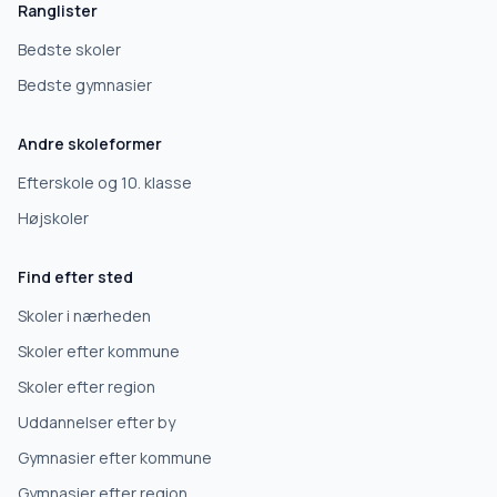
Hvad leder du efter?
Ranglister
Vi bruger dit valg til at stille de rigtige spørgsmål.
Bedste skoler
Bedste gymnasier
Grundskole
Andre skoleformer
Efterskole
Efterskole og 10. klasse
Højskoler
10. klasse
Find efter sted
Gymnasium
Skoler i nærheden
Skoler efter kommune
Erhvervsuddannelse
Skoler efter region
Uddannelser efter by
Højskole
Gymnasier efter kommune
Videregående uddannelse
Gymnasier efter region