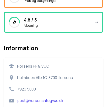
Pres og bekymringer
4,8 / 5
Mobning
Information
Horsens HF & VUC
Holmboes Alle 1C, 8700 Horsens
7929 5000
post@horsenshfogvuc.dk