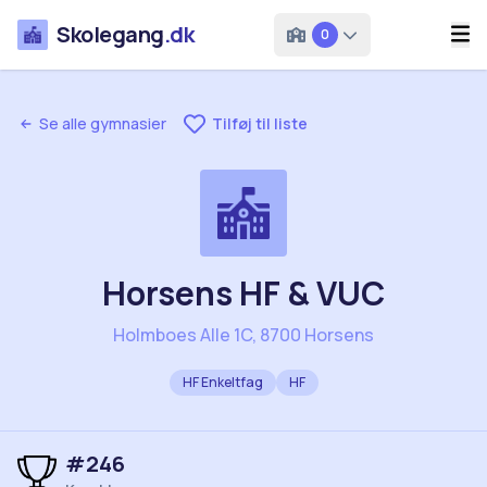
Skolegang
.dk
0
Se alle gymnasier
Tilføj til liste
Horsens HF & VUC
Holmboes Alle 1C, 8700 Horsens
HF Enkeltfag
HF
#
246