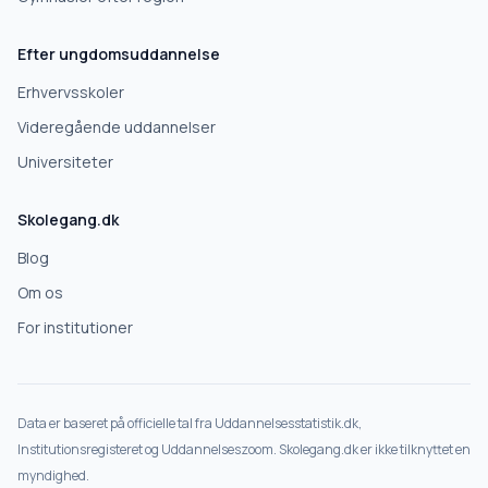
Efter ungdomsuddannelse
Næste
Erhvervsskoler
Deles kun med gymnasier, der matcher det, du søger.
Videregående uddannelser
Nej tak
Universiteter
Skolegang.dk
Blog
Om os
For institutioner
Data er baseret på officielle tal fra Uddannelsesstatistik.dk,
Institutionsregisteret og Uddannelseszoom. Skolegang.dk er ikke tilknyttet en
myndighed.