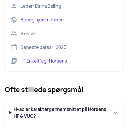
Leder:
Dinna Balling
Besøg hjemmesiden
8
elever
Seneste dataår:
2025
HF Enkeltfag
i
Horsens
Ofte stillede spørgsmål
Hvad er karaktergennemsnittet på Horsens
HF & VUC?