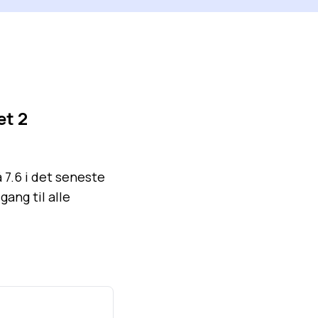
t 2
7.6 i det seneste
ang til alle