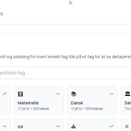
25
 og udvikling for hvert enkelt fag. Klik på et fag for at se detaljeret 
🧮
📚
🏛️
Matematik
Dansk
Sa
7,7
af 12 •
1251
elever
7,1
af 12 •
1059
elever
7,6
a
📜
⛪
⚛️