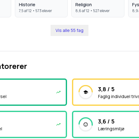
Historie
Religion
Fys
7,5
af 12 •
573
elever
8,6
af 12 •
527
elever
8,9
Vis alle
55
fag
atorerer
3,8 / 5
vsel
Faglig individuel triv
3,6 / 5
el
Læringsmiljø