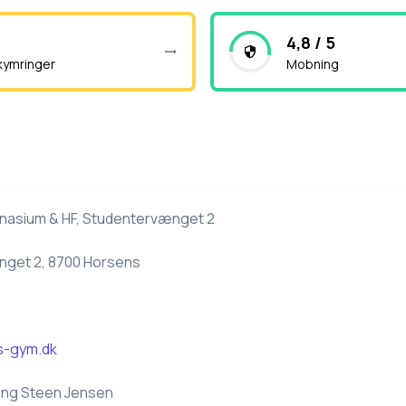
4,8 / 5
kymringer
Mobning
asium & HF, Studentervænget 2
get 2, 8700 Horsens
s-gym.dk
ing Steen Jensen