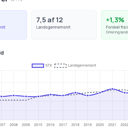
7,5
af 12
+
1,3
%
nit
Landsgennemsnit
Forskel fra 
Omkring lan
id