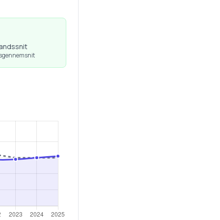
landssnit
dsgennemsnit