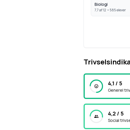
Biologi
7,7
af 12 •
585
elever
Trivselsindik
4,1 / 5
Generel tri
4,2 / 5
Social trivs