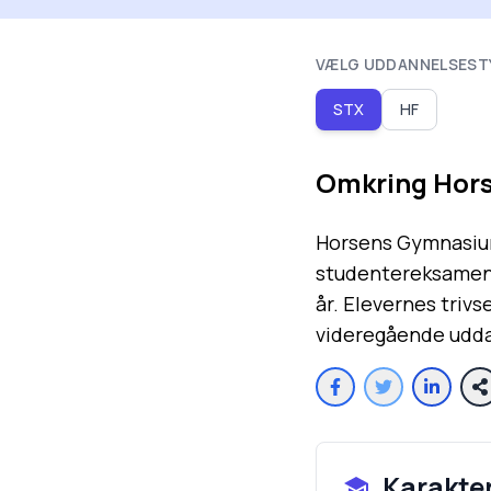
VÆLG UDDANNELSEST
STX
HF
Omkring
Hors
Horsens Gymnasium
studentereksamen.
år. Elevernes trivs
videregående udda
Karakte