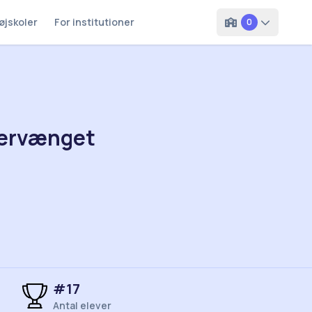
øjskoler
For institutioner
0
tervænget
#
17
Antal elever