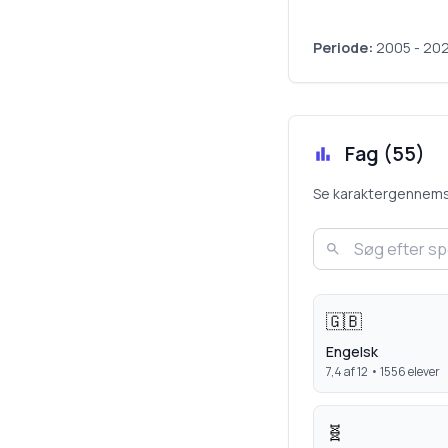
Periode:
2005
-
20
Fag (
55
)
Se karaktergennemsnit
🇬🇧
Engelsk
7,4
af 12 •
1556
elever
🧬