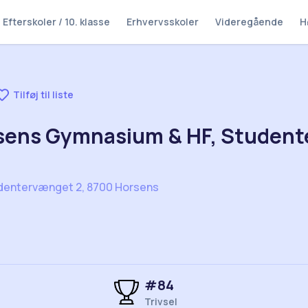
Efterskoler / 10. klasse
Erhvervsskoler
Videregående
H
Tilføj til liste
sens Gymnasium & HF, Studen
dentervænget 2, 8700 Horsens
#
84
Trivsel