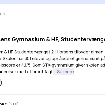
YPE
ens Gymnasium & HF, Studentervænge
 & HF, Studentervænget 2 i Horsens tilbyder almen
 Skolen har 351 elever og opnåede et gennemsnit på 
elsscore er 4.1/5. Som STX-gymnasium giver skolen adg
nnelser med et bredt fagt
... Se mere
rer
(
STX
)