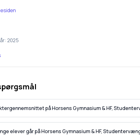
esiden
år:
2025
s
 spørgsmål
aktergennemsnittet på Horsens Gymnasium & HF, Studente
nge elever går på Horsens Gymnasium & HF, Studentervæn