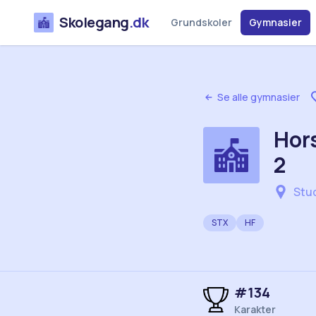
Skolegang
.dk
Grundskoler
Gymnasier
Se alle gymnasier
Hor
2
Stu
STX
HF
#
134
Karakter