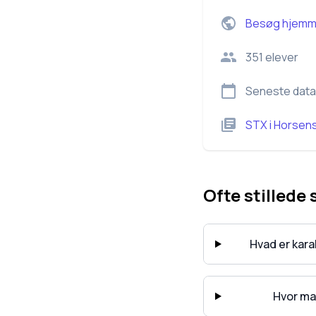
Besøg hjemm
351
elever
Seneste data
STX
i
Horsen
Ofte stillede
Hvad er kar
Hvor ma