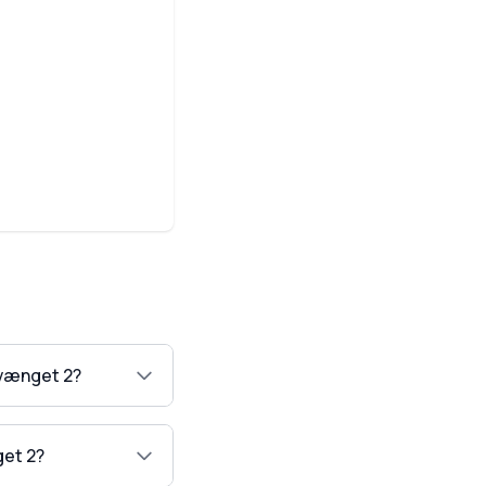
rvænget 2?
get 2?