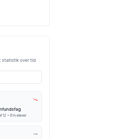
statistik over tid.
mfundsfag
f 12 •
814
elever