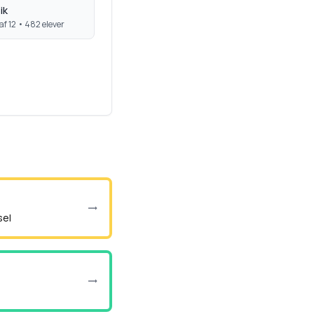
ik
af 12 •
482
elever
sel