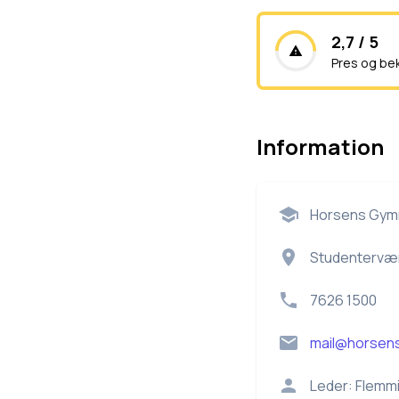
2,7 / 5
Pres og be
Information
Horsens Gymn
Studentervæn
7626 1500
mail@horsen
Leder:
Flemm