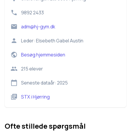
9892 2433
adm@hj-gym.dk
Leder:
Elsebeth Gabel Austin
Besøg hjemmesiden
215
elever
Seneste dataår:
2025
STX
i
Hjørring
Ofte stillede spørgsmål