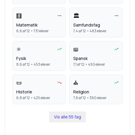
🧮
🏛️
Matematik
Samfundsfag
6,6
af 12 •
731
elever
7,4
af 12 •
483
elever
⚛️
📖
Fysik
Spansk
8,6
af 12 •
453
elever
7,1
af 12 •
450
elever
📜
⛪
Historie
Religion
6,8
af 12 •
425
elever
7,8
af 12 •
360
elever
Vis alle
55
fag