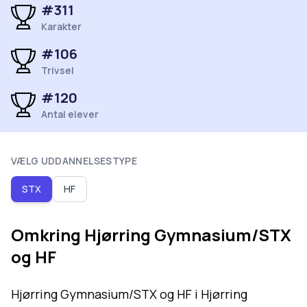
#
311
Karakter
#
106
Trivsel
#
120
Antal elever
VÆLG UDDANNELSESTYPE
STX
HF
Omkring
Hjørring Gymnasium/STX
og HF
Hjørring Gymnasium/STX og HF i Hjørring