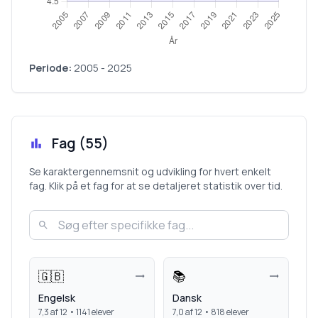
Periode:
2005
-
2025
Fag (
55
)
Se karaktergennemsnit og udvikling for hvert enkelt
fag. Klik på et fag for at se detaljeret statistik over tid.
🇬🇧
📚
Engelsk
Dansk
7,3
af 12 •
1141
elever
7,0
af 12 •
818
elever