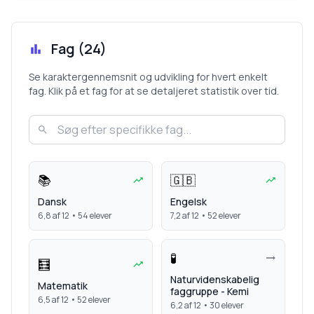
Fag (
24
)
Se karaktergennemsnit og udvikling for hvert enkelt
fag. Klik på et fag for at se detaljeret statistik over tid.
📚
🇬🇧
Dansk
Engelsk
6,8
af 12 •
54
elever
7,2
af 12 •
52
elever
🧪
🧮
Naturvidenskabelig
Matematik
faggruppe - Kemi
6,5
af 12 •
52
elever
6,2
af 12 •
30
elever