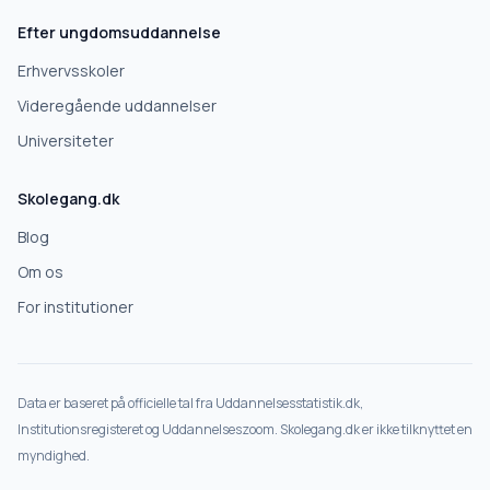
Efter ungdomsuddannelse
Erhvervsskoler
Videregående uddannelser
Universiteter
Skolegang.dk
Blog
Om os
For institutioner
Data er baseret på officielle tal fra Uddannelsesstatistik.dk,
Institutionsregisteret og Uddannelseszoom. Skolegang.dk er ikke tilknyttet en
myndighed.