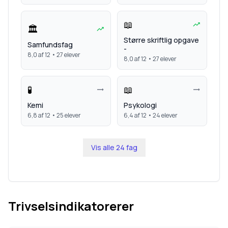
📖
🏛️
Større skriftlig opgave
Samfundsfag
-
8,0
af 12 •
27
elever
8,0
af 12 •
27
elever
🧪
📖
Kemi
Psykologi
6,8
af 12 •
25
elever
6,4
af 12 •
24
elever
Vis alle
24
fag
Trivselsindikatorerer