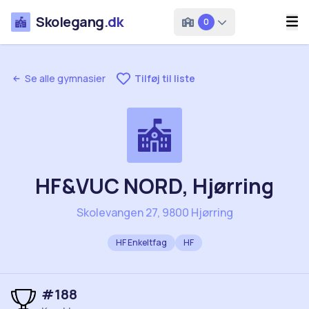
Skolegang
.dk
0
Se alle gymnasier
Tilføj til liste
HF&VUC NORD, Hjørring
Skolevangen 27, 9800 Hjørring
HF Enkeltfag
HF
#
188