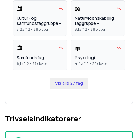
🏛️
📖
Kultur- og
Naturvidenskabelig
samfundsfaggruppe -
faggruppe -
5,2
af 12 •
39
elever
3,1
af 12 •
39
elever
🏛️
📖
Samfundsfag
Psykologi
6,1
af 12 •
37
elever
4,4
af 12 •
35
elever
Vis alle
27
fag
Trivselsindikatorerer