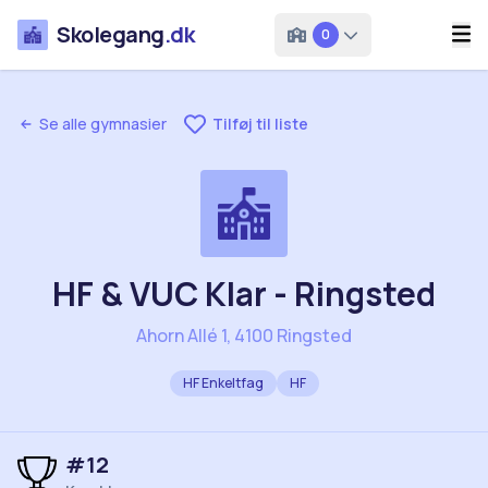
Skolegang
.dk
0
Se alle gymnasier
Tilføj til liste
HF & VUC Klar - Ringsted
Ahorn Allé 1, 4100 Ringsted
HF Enkeltfag
HF
#
12