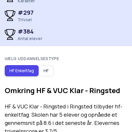
Karakter
#
297
Trivsel
#
384
Antal elever
VÆLG UDDANNELSESTYPE
HF Enkeltfag
HF
Omkring
HF & VUC Klar - Ringsted
HF & VUC Klar - Ringsted i Ringsted tilbyder hf-
enkeltfag. Skolen har 5 elever og opnåede et
gennemsnit på 8.6 i det seneste år. Elevernes
trivselsscore er 3.7/5.