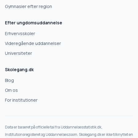
Videregående uddannelse
Gymnasier efter region
Efter ungdomsuddannelse
Næste
Erhvervsskoler
Deles kun med gymnasier, der matcher det, du søger.
Videregående uddannelser
Nej tak
Universiteter
Skolegang.dk
Blog
Om os
For institutioner
Data er baseret på officielle tal fra Uddannelsesstatistik.dk,
Institutionsregisteret og Uddannelseszoom. Skolegang.dk er ikke tilknyttet en