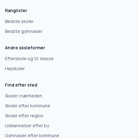
Hvad leder du efter?
Ranglister
Vi bruger dit valg til at stille de rigtige spørgsmål.
Bedste skoler
Bedste gymnasier
Grundskole
Andre skoleformer
Efterskole
Efterskole og 10. klasse
Højskoler
10. klasse
Find efter sted
Gymnasium
Skoler i nærheden
Skoler efter kommune
Erhvervsuddannelse
Skoler efter region
Uddannelser efter by
Højskole
Gymnasier efter kommune