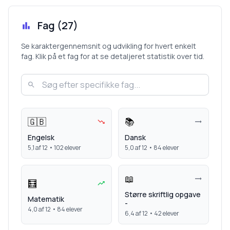
Fag (
27
)
Se karaktergennemsnit og udvikling for hvert enkelt
fag. Klik på et fag for at se detaljeret statistik over tid.
🇬🇧
📚
Engelsk
Dansk
5,1
af 12 •
102
elever
5,0
af 12 •
84
elever
📖
🧮
Større skriftlig opgave
Matematik
-
4,0
af 12 •
84
elever
6,4
af 12 •
42
elever