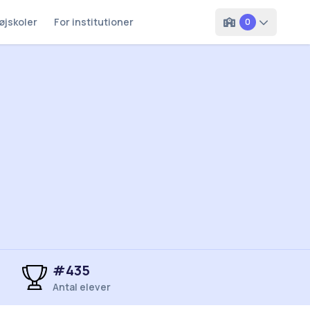
øjskoler
For institutioner
0
#
435
Antal elever