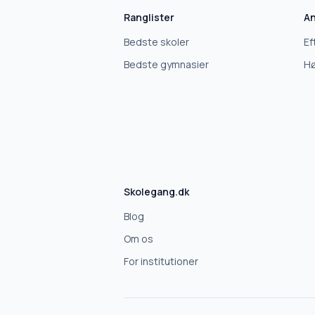
Ranglister
An
Hvad leder du efter?
Bedste skoler
Ef
Vi bruger dit valg til at stille de rigtige spørgsmål.
Bedste gymnasier
Hø
Grundskole
Efterskole
10. klasse
Skolegang.dk
Gymnasium
Blog
Om os
Erhvervsuddannelse
For institutioner
Højskole