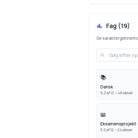
Fag (
19
)
Se karaktergennemsnit
📚
Dansk
6,2
af 12 •
48
elever
📖
Eksamensprojekt 
5,5
af 12 •
24
elever