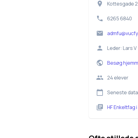
Kottesgade 2
6265 6840
admfu@vucfy
Leder:
Lars V
Besøg hjemm
24
elever
Seneste data
HF Enkeltfag
i
Ofte stillede