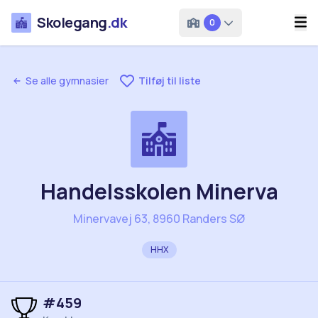
Skolegang
.dk
0
Se alle gymnasier
Tilføj til liste
Handelsskolen Minerva
Minervavej 63, 8960 Randers SØ
HHX
#
459