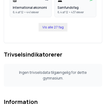
📖
🏛️
International økonomi
Samfundsfag
6,4
af 12 •
441
elever
6,4
af 12 •
437
elever
Vis alle
27
fag
Trivselsindikatorerer
Ingen trivselsdata tilgængelig for dette
gymnasium.
Information