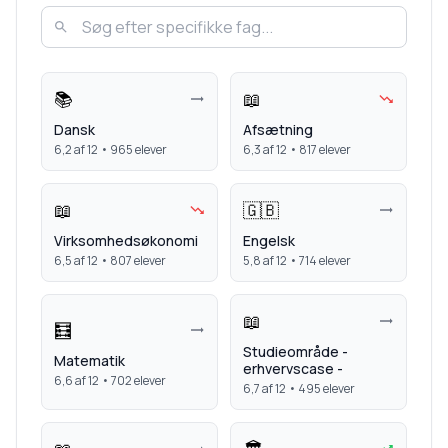
📚
📖
Dansk
Afsætning
6,2
af 12 •
965
elever
6,3
af 12 •
817
elever
📖
🇬🇧
Virksomhedsøkonomi
Engelsk
6,5
af 12 •
807
elever
5,8
af 12 •
714
elever
📖
🧮
Studieområde -
Matematik
erhvervscase -
6,6
af 12 •
702
elever
6,7
af 12 •
495
elever