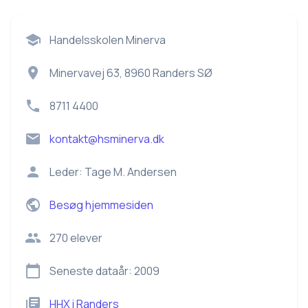
Handelsskolen Minerva
Minervavej 63, 8960 Randers SØ
8711 4400
kontakt@hsminerva.dk
Leder:
Tage M. Andersen
Besøg hjemmesiden
270
elever
Seneste dataår:
2009
HHX
i
Randers