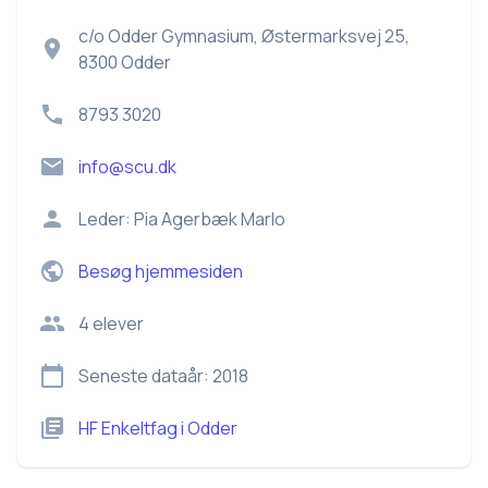
c/o Odder Gymnasium, Østermarksvej 25,
8300 Odder
8793 3020
info@scu.dk
Leder:
Pia Agerbæk Marlo
Besøg hjemmesiden
4
elever
Seneste dataår:
2018
HF Enkeltfag
i
Odder