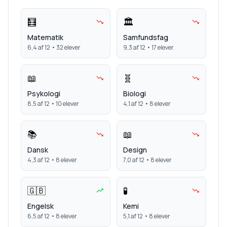
🧮
🏛️
Matematik
Samfundsfag
6,4
af 12 •
32
elever
9,3
af 12 •
17
elever
📖
🧬
Psykologi
Biologi
8,5
af 12 •
10
elever
4,1
af 12 •
8
elever
📚
📖
Dansk
Design
4,3
af 12 •
8
elever
7,0
af 12 •
8
elever
🇬🇧
🧪
Engelsk
Kemi
6,5
af 12 •
8
elever
5,1
af 12 •
8
elever