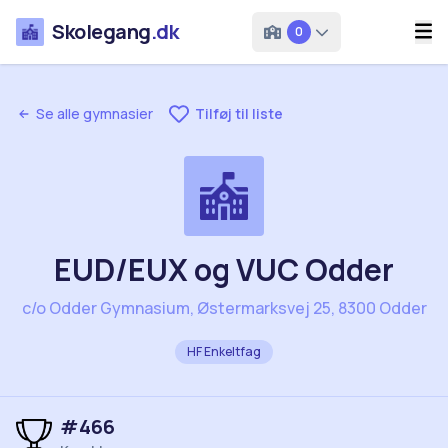
Skolegang
.dk
0
Se alle gymnasier
Tilføj til liste
EUD/EUX og VUC Odder
c/o Odder Gymnasium, Østermarksvej 25, 8300 Odder
HF Enkeltfag
#
466