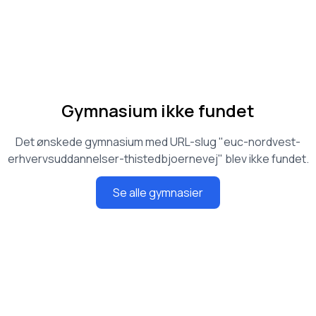
Gymnasium ikke fundet
Det ønskede gymnasium med URL-slug "
euc-nordvest-
erhvervsuddannelser-thistedbjoernevej
" blev ikke fundet.
Se alle gymnasier