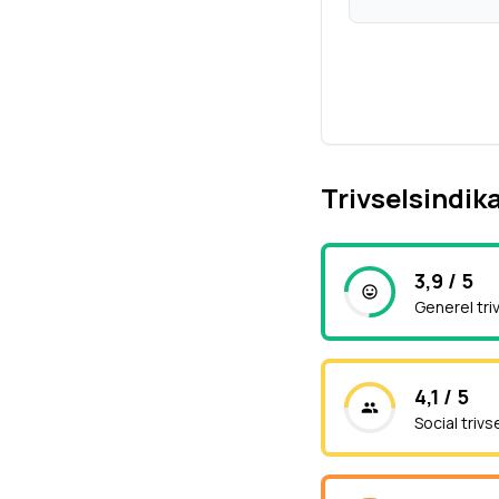
Trivselsindik
3,9 / 5
Generel tri
4,1 / 5
Social trivs