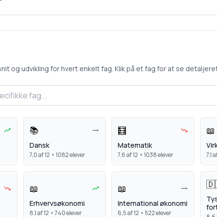
 og udvikling for hvert enkelt fag. Klik på et fag for at se detaljeret 
📚
🧮
📖
Dansk
Matematik
Vi
7,0
af 12 •
1082
elever
7,6
af 12 •
1038
elever
7,1
af
🇩
📖
📖
Ty
Erhvervsøkonomi
International økonomi
for
8,1
af 12 •
740
elever
6,5
af 12 •
522
elever
8,6