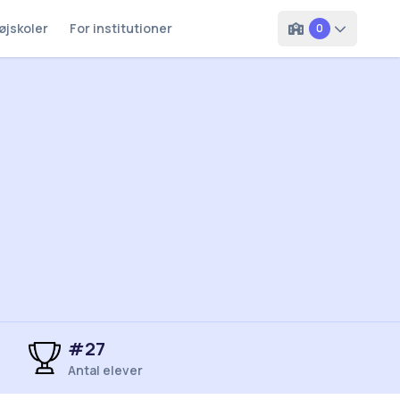
øjskoler
For institutioner
0
#
27
Antal elever