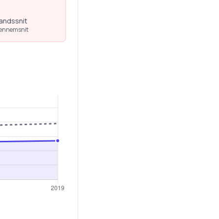
landssnit
gennemsnit