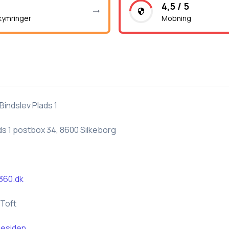
4,5 / 5
kymringer
Mobning
Bindslev Plads 1
ds 1 postbox 34, 8600 Silkeborg
360.dk
 Toft
esiden