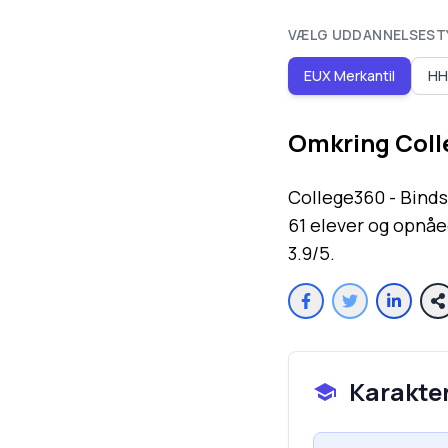
VÆLG UDDANNELSEST
EUX Merkantil
HH
Omkring
Coll
College360 - Bindsl
61 elever og opnåe
3.9/5.
Karakte