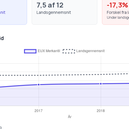
7,5
af 12
-17,3
%
nit
Landsgennemsnit
Forskel fra 
Under lands
id
9