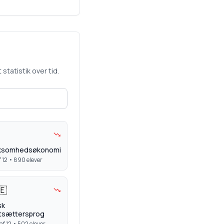
statistik over tid.
rksomhedsøkonomi
 12 •
890
elever
🇪
sk
tsættersprog
af 12 •
502
elever