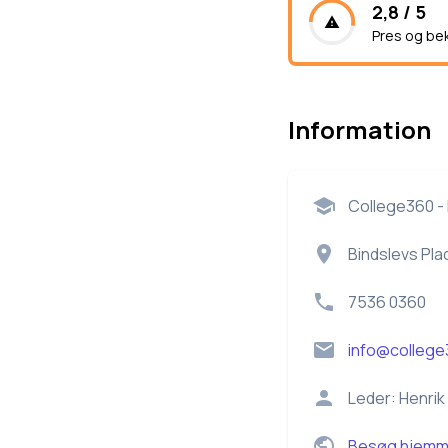
2,8 / 5
Pres og be
Information
College360 - 
Bindslevs Pla
7536 0360
info@college
Leder:
Henrik
Besøg hjemm