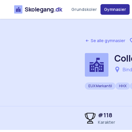
Skolegang
.dk
Grundskoler
Gymnasier
Se alle gymnasier
Coll
Bind
EUX Merkantil
HHX
#
118
Karakter