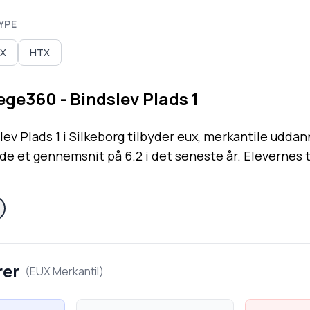
YPE
X
HTX
ege360 - Bindslev Plads 1
ev Plads 1 i Silkeborg tilbyder eux, merkantile uddan
de et gennemsnit på 6.2 i det seneste år. Elevernes t
rer
(
EUX Merkantil
)