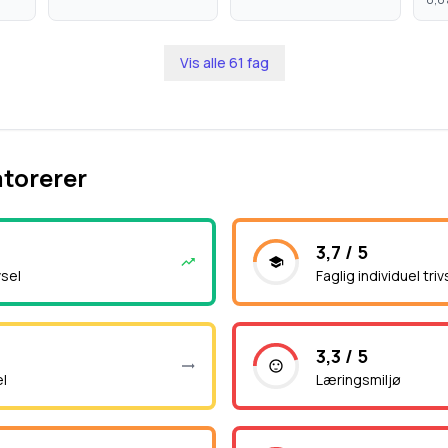
Vis alle
61
fag
atorerer
3,7 / 5
vsel
Faglig individuel triv
3,3 / 5
el
Læringsmiljø