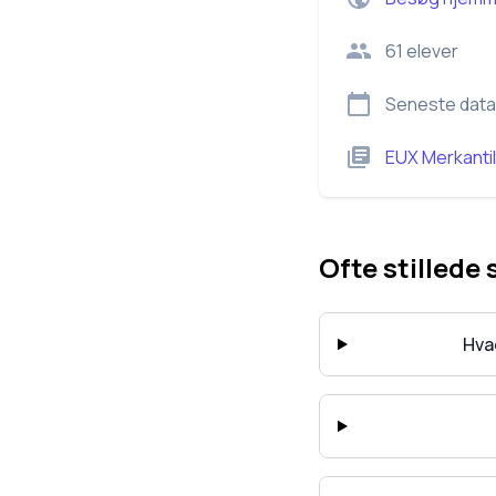
61
elever
Seneste data
EUX Merkantil
Ofte stillede
Hva