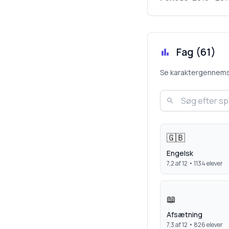
Fag (
61
)
Se karaktergennemsnit
🇬🇧
Engelsk
7,2
af 12 •
1134
elever
📖
Afsætning
7,3
af 12 •
826
elever