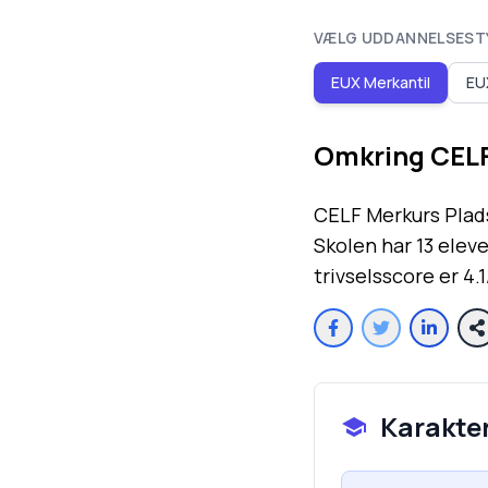
VÆLG UDDANNELSEST
EUX Merkantil
EU
Omkring
CELF
CELF Merkurs Plads
Skolen har 13 elev
trivselsscore er 4.1
Karakte