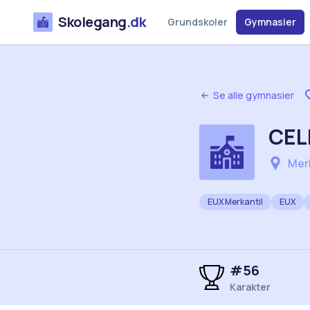
Skolegang
.dk
Grundskoler
Gymnasier
Se alle gymnasier
CEL
Merk
EUX Merkantil
EUX
#
56
Karakter