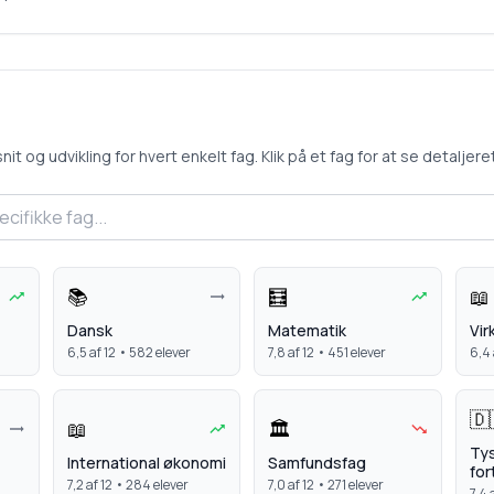
 og udvikling for hvert enkelt fag. Klik på et fag for at se detaljeret 
📚
🧮
📖
Dansk
Matematik
Vi
6,5
af 12 •
582
elever
7,8
af 12 •
451
elever
6,4
🇩
📖
🏛️
Ty
International økonomi
Samfundsfag
for
7,2
af 12 •
284
elever
7,0
af 12 •
271
elever
7,4
a