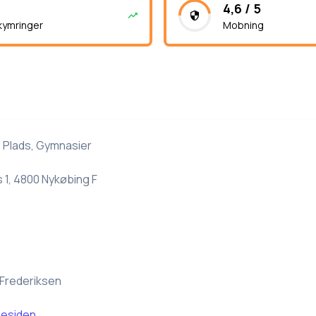
4,6 / 5
kymringer
Mobning
 Plads, Gymnasier
 1, 4800 Nykøbing F
Frederiksen
esiden