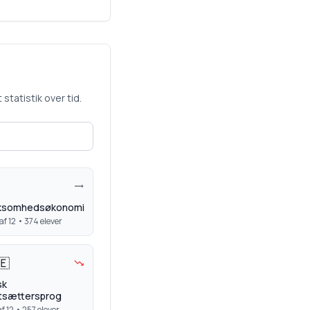
statistik over tid.
rksomhedsøkonomi
af 12 •
374
elever
🇪
sk
tsættersprog
f 12 •
257
elever