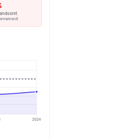
%
landssnit
gennemsnit