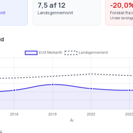
7,5
af 12
-20,0
nit
Landsgennemsnit
Forskel fra 
Under lands
id
4