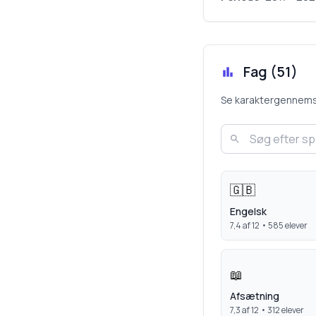
Fag (
51
)
Se karaktergennemsnit
🇬🇧
Engelsk
7,4
af 12 •
585
elever
📖
Afsætning
7,3
af 12 •
312
elever