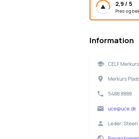
2,9 / 5
Pres og be
Information
CELF Merkurs
Merkurs Plads
5488 8888
uce@uce.dk
Leder:
Steen 
Besøg hjemm