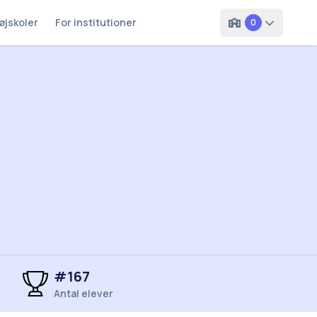
øjskoler
For institutioner
0
#
167
Antal elever