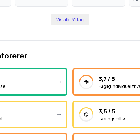
Vis alle
51
fag
atorerer
3,7 / 5
vsel
Faglig individuel triv
3,5 / 5
el
Læringsmiljø