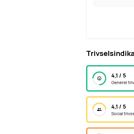
Trivselsindik
4,1 / 5
Generel tri
4,1 / 5
Social trivs