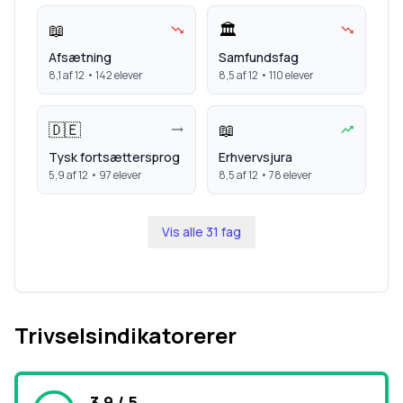
📖
🏛️
Afsætning
Samfundsfag
8,1
af 12 •
142
elever
8,5
af 12 •
110
elever
🇩🇪
📖
Tysk fortsættersprog
Erhvervsjura
5,9
af 12 •
97
elever
8,5
af 12 •
78
elever
Vis alle
31
fag
Trivselsindikatorerer
3,9 / 5