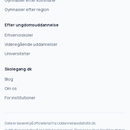
Gymnasier efter kommune
Gymnasier efter region
Efter ungdomsuddannelse
Erhvervsskoler
Videregående uddannelser
Universiteter
Skolegang.dk
Blog
Om os
For institutioner
Data er baseret på officielle tal fra Uddannelsesstatistik.dk,