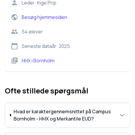
Leder:
Inge Prip
Besøg hjemmesiden
54
elever
Seneste dataår:
2025
HHX
i
Bornholm
Ofte stillede spørgsmål
Hvad er karaktergennemsnittet på Campus
Bornholm - HHX og Merkantile EUD?