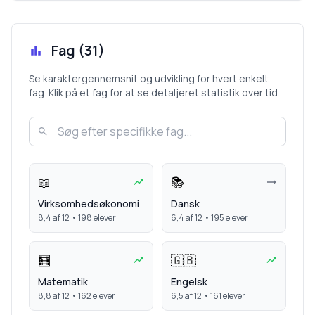
Fag (
31
)
Se karaktergennemsnit og udvikling for hvert enkelt
fag. Klik på et fag for at se detaljeret statistik over tid.
📖
📚
Virksomhedsøkonomi
Dansk
8,4
af 12 •
198
elever
6,4
af 12 •
195
elever
🧮
🇬🇧
Matematik
Engelsk
8,8
af 12 •
162
elever
6,5
af 12 •
161
elever