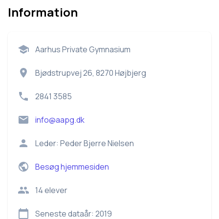
Information
Aarhus Private Gymnasium
Bjødstrupvej 26, 8270 Højbjerg
2841 3585
info@aapg.dk
Leder:
Peder Bjerre Nielsen
Besøg hjemmesiden
14
elever
Seneste dataår:
2019