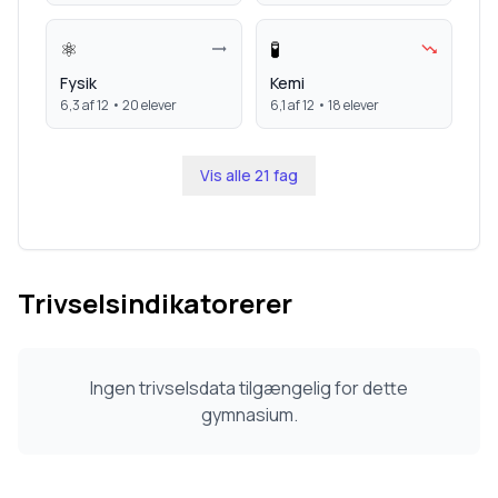
⚛️
🧪
Fysik
Kemi
6,3
af 12 •
20
elever
6,1
af 12 •
18
elever
Vis alle
21
fag
Trivselsindikatorerer
Ingen trivselsdata tilgængelig for dette
gymnasium.