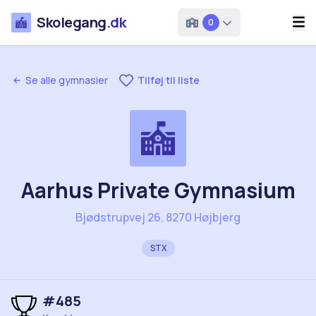
Skolegang
.dk
0
Se alle gymnasier
Tilføj til liste
Aarhus Private Gymnasium
Bjødstrupvej 26, 8270 Højbjerg
STX
#
485