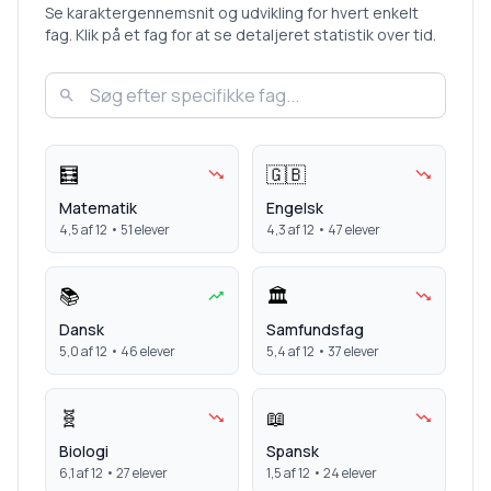
Se karaktergennemsnit og udvikling for hvert enkelt
fag. Klik på et fag for at se detaljeret statistik over tid.
🧮
🇬🇧
Matematik
Engelsk
4,5
af 12 •
51
elever
4,3
af 12 •
47
elever
📚
🏛️
Dansk
Samfundsfag
5,0
af 12 •
46
elever
5,4
af 12 •
37
elever
🧬
📖
Biologi
Spansk
6,1
af 12 •
27
elever
1,5
af 12 •
24
elever