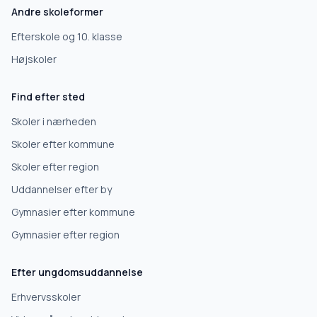
Andre skoleformer
Efterskole
Efterskole og 10. klasse
Højskoler
10. klasse
Find efter sted
Gymnasium
Skoler i nærheden
Skoler efter kommune
Erhvervsuddannelse
Skoler efter region
Uddannelser efter by
Højskole
Gymnasier efter kommune
Videregående uddannelse
Gymnasier efter region
Efter ungdomsuddannelse
Næste
Erhvervsskoler