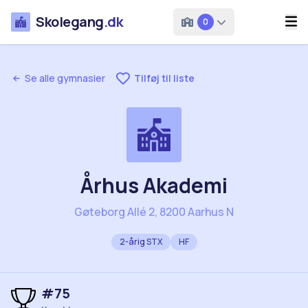
Skolegang
.dk
0
Se alle gymnasier
Tilføj til liste
Århus Akademi
Gøteborg Allé 2, 8200 Aarhus N
2-årig STX
HF
#
75