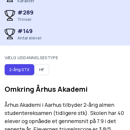
Karakter
#
289
Trivsel
#
149
Antal elever
VÆLG UDDANNELSESTYPE
2-årig STX
HF
Omkring
Århus Akademi
Århus Akademi i Aarhus tilbyder 2-årig almen
studentereksamen (tidligere stk). Skolen har 40
elever og opnåede et gennemsnit på 7.9 i det
seneste år. Elevernes trivselsscore er 3.8/5.