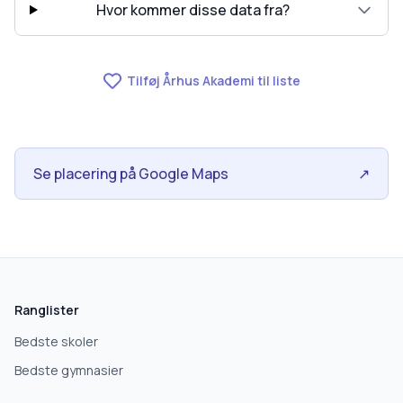
Hvor kommer disse data fra?
Tilføj Århus Akademi til liste
Se placering på Google Maps
↗
skolegang.dk
1 AF 5
Hvad leder du efter?
Ranglister
Vi bruger dit valg til at stille de rigtige spørgsmål.
Bedste skoler
Bedste gymnasier
Grundskole