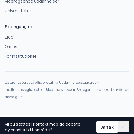
Deles kun med gymnasier, der matcher det, du søger.
Videregående uddannelser
Nej tak
Universiteter
Skolegang.dk
Blog
Om os
For institutioner
Data er baseret på officielle tal fra Uddannelsesstatistik.dk,
Institutionsregisteret og Uddannelseszoom. Skolegang.dk er ikke tilknyttet en
myndighed.
Vil du sættes i kontakt med de bedste
Ja tak
gymnasier i dit område?