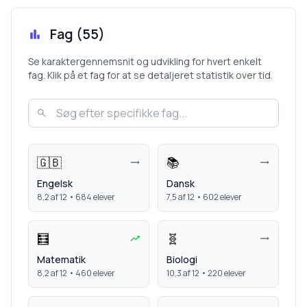
Fag (
55
)
Se karaktergennemsnit og udvikling for hvert enkelt
fag. Klik på et fag for at se detaljeret statistik over tid.
🇬🇧
📚
Engelsk
Dansk
8,2
af 12 •
684
elever
7,5
af 12 •
602
elever
🧮
🧬
Matematik
Biologi
8,2
af 12 •
460
elever
10,3
af 12 •
220
elever