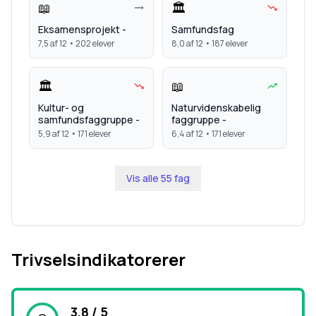
📖
🏛️
Eksamensprojekt -
Samfundsfag
7,5
af 12 •
202
elever
8,0
af 12 •
187
elever
🏛️
📖
Kultur- og
Naturvidenskabelig
samfundsfaggruppe -
faggruppe -
5,9
af 12 •
171
elever
6,4
af 12 •
171
elever
Vis alle
55
fag
Trivselsindikatorerer
3,8 / 5