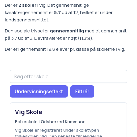
Der er
2
skoler
i
Vig
.
Det gennemsnitlige
karaktergennemsnit er
5.7
ud af 12, hvilket er
under
landsgennemsnittet
.
Den sociale trivsel er
gennemsnitlig
med et gennemsnit
på
3.7
ud af 5.
Elevfraværet er
højt
(
11.3
%).
Der er i gennemsnit
19.8
elever pr. klasse på
skoler
ne i
Vig
.
Undervisningseffekt
Filtrér
Vig Skole
Folkeskole i Odsherred Kommune
Vig Skole er registreret under skoletypen
folkeskoler i Vig. Den seneste tilgængelige