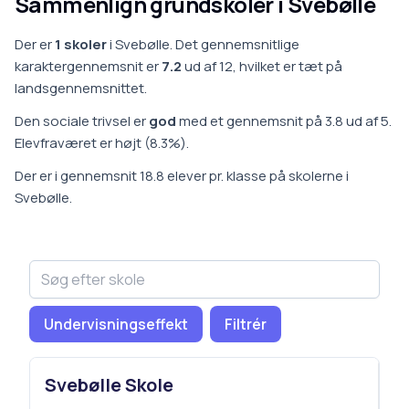
Sammenlign grundskoler i
Svebølle
Der er
1
skoler
i
Svebølle
.
Det gennemsnitlige
karaktergennemsnit er
7.2
ud af 12, hvilket er
tæt på
landsgennemsnittet
.
Den sociale trivsel er
god
med et gennemsnit på
3.8
ud af 5.
Elevfraværet er
højt
(
8.3
%).
Der er i gennemsnit
18.8
elever pr. klasse på
skoler
ne i
Svebølle
.
Undervisningseffekt
Filtrér
Svebølle Skole