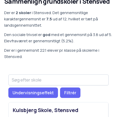
Sammenlign grundskoler i
Stensved
Der er
2
skoler
i
Stensved
.
Det gennemsnitlige
karaktergennemsnit er
7.5
ud af 12, hvilket er
tæt på
landsgennemsnittet
.
Den sociale trivsel er
god
med et gennemsnit på
3.8
ud af 5.
Elevfraværet er
gennemsnitligt
(
5.2
%).
Der er i gennemsnit
22.1
elever pr. klasse på
skoler
ne i
Stensved
.
Undervisningseffekt
Filtrér
Kulsbjerg Skole, Stensved