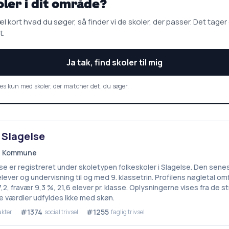
oler i dit område?
l kort hvad du søger, så finder vi de skoler, der passer. Det tager
t.
Ja tak, find skoler til mig
es kun med skoler, der matcher det, du søger.
 Slagelse
se Kommune
e er registreret under skoletypen folkeskoler i Slagelse. Den sene
lever og undervisning til og med 9. klassetrin. Profilens nøgletal om
2, fravær 9,3 %, 21,6 elever pr. klasse. Oplysningerne vises fra de 
 værdier udfyldes ikke med skøn.
#1374
#1255
akter
social trivsel
faglig trivsel