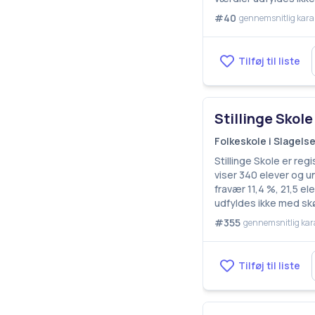
#40
gennemsnitlig kara
Tilføj til liste
Stillinge Skole
Folkeskole i Slagel
Stillinge Skole er re
viser 340 elever og u
fravær 11,4 %, 21,5 e
udfyldes ikke med sk
#355
gennemsnitlig kar
Tilføj til liste