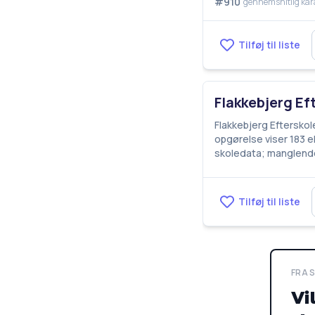
#910
gennemsnitlig kar
Tilføj til liste
Flakkebjerg Ef
Flakkebjerg Efterskol
opgørelse viser 183 e
skoledata; manglende
Tilføj til liste
FRA 
Vi