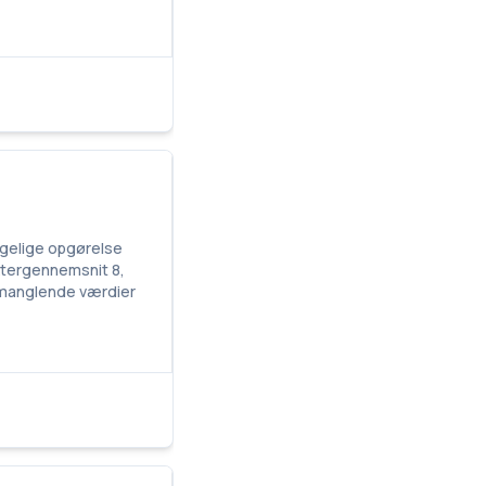
ængelige opgørelse
aktergennemsnit 8,
; manglende værdier