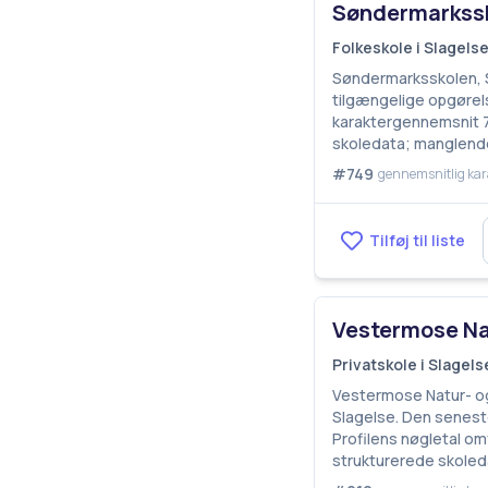
Søndermarkssk
Folkeskole i Slagel
Søndermarksskolen, S
tilgængelige opgørels
karaktergennemsnit 7,
skoledata; manglende
#749
gennemsnitlig kar
Tilføj til liste
Vestermose Nat
Privatskole i Slage
Vestermose Natur- og 
Slagelse. Den seneste
Profilens nøgletal omf
strukturerede skoled