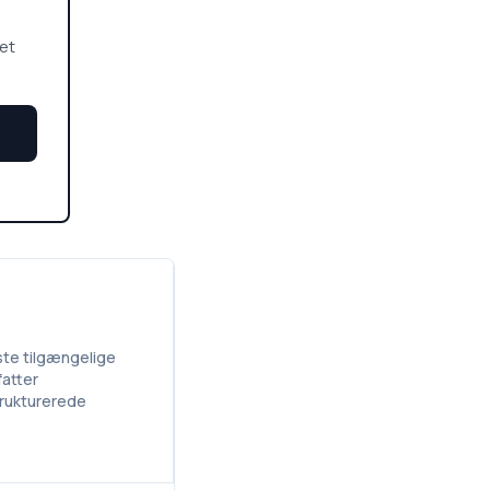
 et
ste tilgængelige
fatter
strukturerede