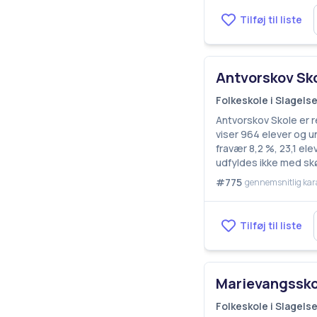
Tilføj til liste
Antvorskov Sk
Folkeskole i Slagel
Antvorskov Skole er r
viser 964 elever og u
fravær 8,2 %, 23,1 el
udfyldes ikke med sk
#775
gennemsnitlig kar
Tilføj til liste
Marievangssko
Folkeskole i Slagel