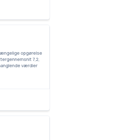
lgængelige opgørelse
aktergennemsnit 7,2,
; manglende værdier