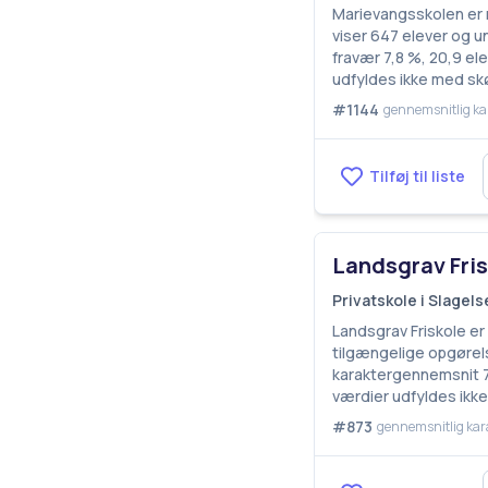
Marievangsskolen er 
viser 647 elever og u
fravær 7,8 %, 20,9 el
udfyldes ikke med sk
#1144
gennemsnitlig ka
Tilføj til liste
Landsgrav Fris
Privatskole i Slage
Landsgrav Friskole er
tilgængelige opgørels
karaktergennemsnit 7,
værdier udfyldes ikk
#873
gennemsnitlig kar