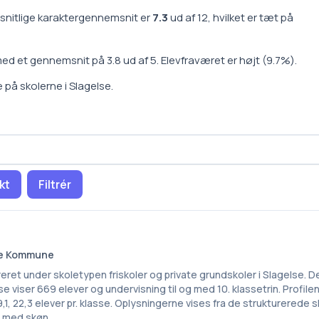
nitlige karaktergennemsnit er
7.3
ud af 12, hvilket er
tæt på
ed et gennemsnit på
3.8
ud af 5.
Elevfraværet er
højt
(
9.7
%).
se på
skoler
ne i
Slagelse
.
kt
Filtrér
lse Kommune
reret under skoletypen friskoler og private grundskoler i Slagelse. 
e viser 669 elever og undervisning til og med 10. klassetrin. Profile
1, 22,3 elever pr. klasse. Oplysningerne vises fra de strukturerede
e med skøn.