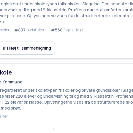
registreret under skoletypen folkeskoler i Slagelse. Den seneste t
ndervisning til og med 9. klassetrin. Profilens nøgletal omfatter kar
ever pr. klasse. Oplysningerne vises fra de strukturerede skoledata
øn.
#807
#568
rakter
social trivsel
faglig trivsel
⇵
Tilføj til sammenligning
kole
lse Kommune
 registreret under skoletypen friskoler og private grundskoler i Sla
e viser 220 elever og undervisning til og med 9. klassetrin. Profilen
1, 22 elever pr. klasse. Oplysningerne vises fra de strukturerede s
e med skøn.
akter