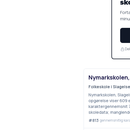
sk
Fortæ
minu
Del
Nymarkskolen,
Folkeskole i Slagel
Nymarkskolen, Slagels
opgørelse viser 609 e
karaktergennemsnit 7,
skoledata; manglende
#813
gennemsnitlig kar