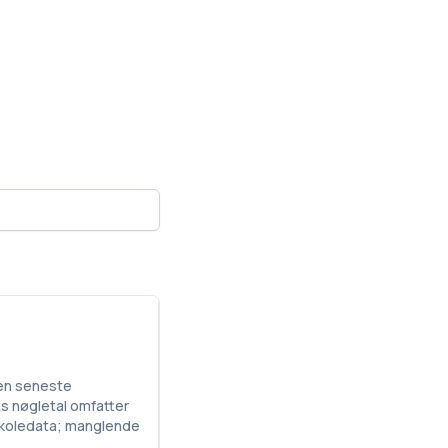
Den seneste
ns nøgletal omfatter
 skoledata; manglende