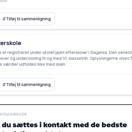
akter
⇵
Tilføj til sammenligning
terskole
e er registreret under skoletypen efterskoler i Slagelse. Den senes
lever og undervisning til og med 10. klassetrin. Oplysningerne vises 
 værdier udfyldes ikke med skøn.
⇵
Tilføj til sammenligning
SKOLEGANG.DK
l du sættes i kontakt med de bedste