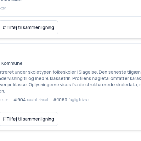
kter
⇵
Tilføj til sammenligning
se Kommune
gistreret under skoletypen folkeskoler i Slagelse. Den seneste tilg
ndervisning til og med 9. klassetrin. Profilens nøgletal omfatter kar
lever pr. klasse. Oplysningerne vises fra de strukturerede skoledata
øn.
#904
#1060
akter
social trivsel
faglig trivsel
⇵
Tilføj til sammenligning