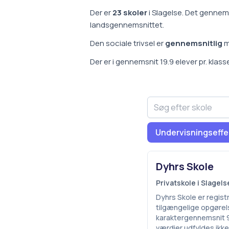
Der er
23
skoler
i
Slagelse
.
Det gennems
landsgennemsnittet
.
Den sociale trivsel er
gennemsnitlig
m
Der er i gennemsnit
19.9
elever pr. klas
Undervisningseffe
Dyhrs Skole
Privatskole i Slage
Dyhrs Skole er regist
tilgængelige opgørels
karaktergennemsnit 9,
værdier udfyldes ikk