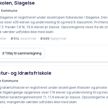
olen, Slagelse
se Kommune
lagelse er registreret under skoletypen folkeskoler i Slagelse. De
e viser 405 elever og undervisning til og med 9. klassetrin. Profilen
3, fravær 7,8 %, 19,6 elever pr. klasse. Oplysningerne vises fra de 
 værdier udfyldes ikke med skøn.
#914
#689
akter
social trivsel
faglig trivsel
⇵
Tilføj til sammenligning
ur- og Idrætsfriskole
lse Kommune
Idrætsfriskole er registreret under skoletypen friskoler og private 
 tilgængelige opgørelse viser 178 elever og undervisning til og med 
atter karaktergennemsnit 7,1, 17,8 elever pr. klasse. Oplysningerne v
ata; manglende værdier udfyldes ikke med skøn.