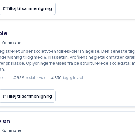
⇵
Tilføj til sammenligning
ole
se Kommune
egistreret under skoletypen folkeskoler i Slagelse. Den seneste ti
ndervisning til og med 9. klassetrin. Profilens nøgletal omfatter kar
ever pr. klasse. Oplysningerne vises fra de strukturerede skoledata
øn.
#639
#830
akter
social trivsel
faglig trivsel
⇵
Tilføj til sammenligning
len
se Kommune