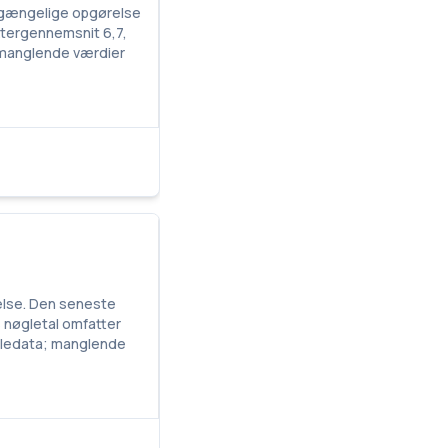
ilgængelige opgørelse
aktergennemsnit 6,7,
; manglende værdier
gelse. Den seneste
s nøgletal omfatter
koledata; manglende