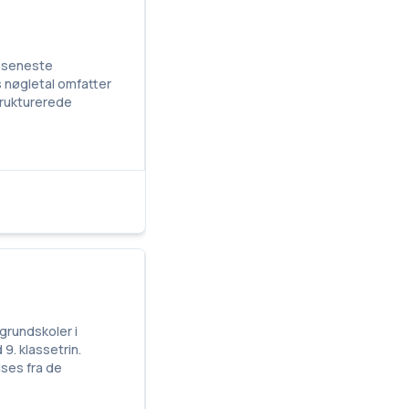
n seneste
s nøgletal omfatter
strukturerede
grundskoler i
9. klassetrin.
ises fra de