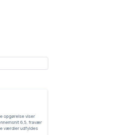
ge opgørelse viser
gennemsnit 6,5, fravær
de værdier udfyldes