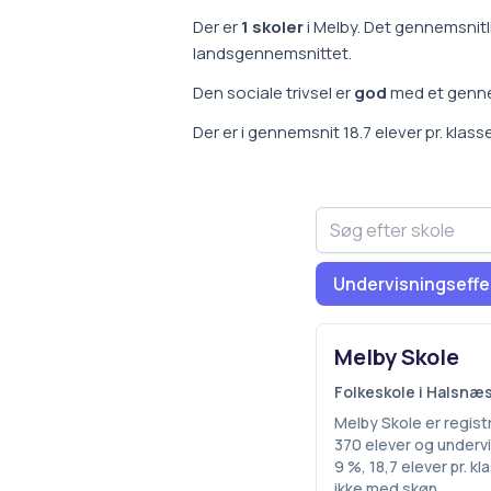
Der er
1
skoler
i
Melby
.
Det gennemsnitl
landsgennemsnittet
.
Den sociale trivsel er
god
med et genn
Der er i gennemsnit
18.7
elever pr. klass
Undervisningseffe
Melby Skole
Folkeskole i Halsn
Melby Skole er regist
370 elever og undervi
9 %, 18,7 elever pr. 
ikke med skøn.