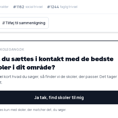
#1162
#1244
rakter
social trivsel
faglig trivsel
⇵
Tilføj til sammenligning
SKOLEGANG.DK
l du sættes i kontakt med de bedste
oler i dit område?
l kort hvad du søger, så finder vi de skoler, der passer. Det tager
t.
Ja tak, find skoler til mig
es kun med skoler, der matcher det, du søger.