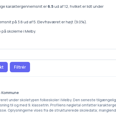
ige karaktergennemsnit er
6.5
ud af 12, hvilket er
lidt under
emsnit på
3.8
ud af 5.
Elevfraværet er
højt
(
9.0
%).
e på
skoler
ne i
Melby
.
kt
Filtrér
æs Kommune
reret under skoletypen folkeskoler i Melby. Den seneste tilgængeli
sning til og med 9. klassetrin. Profilens nøgletal omfatter karakter
klasse. Oplysningerne vises fra de strukturerede skoledata; manglen