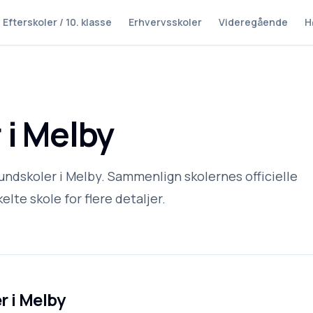
Efterskoler / 10. klasse
Erhvervsskoler
Videregående
H
 i Melby
rundskoler i Melby. Sammenlign skolernes officielle
elte skole for flere detaljer.
r i
Melby