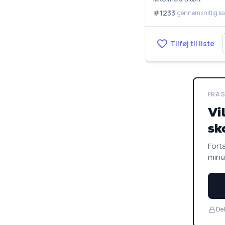
#1233
gennemsnitlig ka
Tilføj til liste
FRA 
Vi
sk
Fortæ
minu
Del