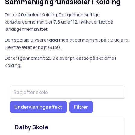
Sammenlign grundskoler i
Kolding
Der er
20
skoler
i
Kolding
.
Det gennemsnitlige
karaktergennemsnit er
7.6
ud af 12, hvilket er
tæt på
landsgennemsnittet
.
Den sociale trivsel er
god
med et gennemsnit på
3.9
ud af 5.
Elevfraværet er
højt
(
9.1
%).
Der er i gennemsnit
20.9
elever pr. klasse på
skoler
ne i
Kolding
.
Undervisningseffekt
Filtrér
Dalby Skole