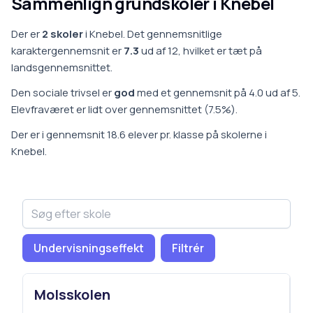
Sammenlign grundskoler i
Knebel
Der er
2
skoler
i
Knebel
.
Det gennemsnitlige
karaktergennemsnit er
7.3
ud af 12, hvilket er
tæt på
landsgennemsnittet
.
Den sociale trivsel er
god
med et gennemsnit på
4.0
ud af 5.
Elevfraværet er
lidt over gennemsnittet
(
7.5
%).
Der er i gennemsnit
18.6
elever pr. klasse på
skoler
ne i
Knebel
.
Undervisningseffekt
Filtrér
Molsskolen