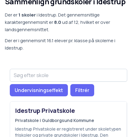
Sammenlign grundskoler i
Idestrup
Der er
1
skoler
i
Idestrup
.
Det gennemsnitlige
karaktergennemsnit er
8.0
ud af 12, hvilket er
over
landsgennemsnittet
.
Der er i gennemsnit
16.1
elever pr. klasse på
skoler
ne i
Idestrup
.
Undervisningseffekt
Filtrér
Idestrup Privatskole
Privatskole i Guldborgsund Kommune
Idestrup Privatskole er registreret under skoletypen
friskoler og private grundskoler i Idestrup. Den