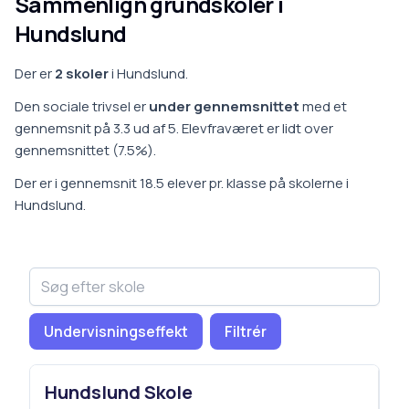
Sammenlign grundskoler i
Hundslund
Der er
2
skoler
i
Hundslund
.
Den sociale trivsel er
under gennemsnittet
med et
gennemsnit på
3.3
ud af 5.
Elevfraværet er
lidt over
gennemsnittet
(
7.5
%).
Der er i gennemsnit
18.5
elever pr. klasse på
skoler
ne i
Hundslund
.
Undervisningseffekt
Filtrér
Hundslund Skole