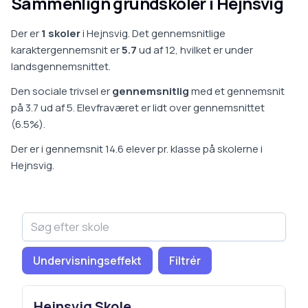
Sammenlign grundskoler i
Hejnsvig
Der er
1
skoler
i
Hejnsvig
.
Det gennemsnitlige
karaktergennemsnit er
5.7
ud af 12, hvilket er
under
landsgennemsnittet
.
Den sociale trivsel er
gennemsnitlig
med et gennemsnit
på
3.7
ud af 5.
Elevfraværet er
lidt over gennemsnittet
(
6.5
%).
Der er i gennemsnit
14.6
elever pr. klasse på
skoler
ne i
Hejnsvig
.
Undervisningseffekt
Filtrér
Hejnsvig Skole