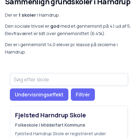
Sammenlign grundskoler i
Harndrup
Der er
1
skoler
i
Harndrup
.
Den sociale trivsel er
god
med et gennemsnit på
4.1
ud af 5.
Elevfraværet er
lidt over gennemsnittet
(
6.4
%).
Der er i gennemsnit
14.0
elever pr. klasse på
skoler
ne i
Harndrup
.
Undervisningseffekt
Filtrér
Fjelsted Harndrup Skole
Folkeskole i Middelfart Kommune
Fjelsted Harndrup Skole er registreret under