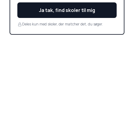
Ja tak, find skoler til mig
Deles kun med skoler, der matcher det, du søger.