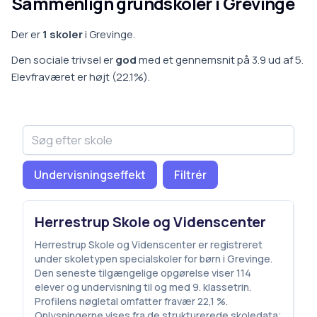
Sammenlign grundskoler i
Grevinge
Der er
1
skoler
i
Grevinge
.
Den sociale trivsel er
god
med et gennemsnit på
3.9
ud af 5.
Elevfraværet er
højt
(
22.1
%).
Undervisningseffekt
Filtrér
Herrestrup Skole og Videnscenter
Herrestrup Skole og Videnscenter er registreret
under skoletypen specialskoler for børn i Grevinge.
Den seneste tilgængelige opgørelse viser 114
elever og undervisning til og med 9. klassetrin.
Profilens nøgletal omfatter fravær 22,1 %.
Oplysningerne vises fra de strukturerede skoledata;