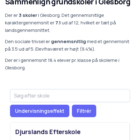
Sammenlign grundskoler i
Glesborg
Der er
3
skoler
i
Glesborg
.
Det gennemsnitlige
karaktergennemsnit er
7.1
ud af 12, hvilket er
tæt på
landsgennemsnittet
.
Den sociale trivsel er
gennemsnitlig
med et gennemsnit
på
3.5
ud af 5.
Elevfraværet er
højt
(
9.4
%).
Der er i gennemsnit
18.4
elever pr. klasse på
skoler
ne i
Glesborg
.
Undervisningseffekt
Filtrér
Djurslands Efterskole