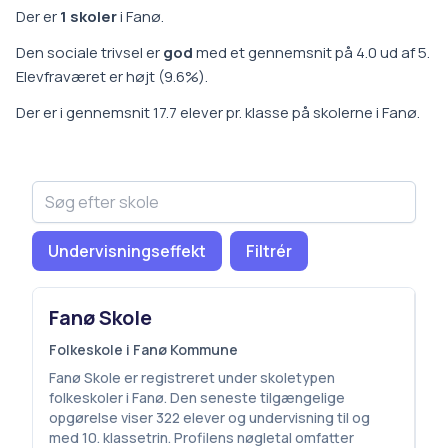
Der er
1
skoler
i
Fanø
.
Den sociale trivsel er
god
med et gennemsnit på
4.0
ud af 5.
Elevfraværet er
højt
(
9.6
%).
Der er i gennemsnit
17.7
elever pr. klasse på
skoler
ne i
Fanø
.
Undervisningseffekt
Filtrér
Fanø Skole
Folkeskole i Fanø Kommune
Fanø Skole er registreret under skoletypen
folkeskoler i Fanø. Den seneste tilgængelige
opgørelse viser 322 elever og undervisning til og
med 10. klassetrin. Profilens nøgletal omfatter