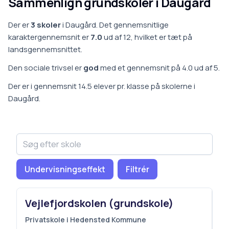
Sammenlign grundskoler i
Daugård
Der er
3
skoler
i
Daugård
.
Det gennemsnitlige
karaktergennemsnit er
7.0
ud af 12, hvilket er
tæt på
landsgennemsnittet
.
Den sociale trivsel er
god
med et gennemsnit på
4.0
ud af 5.
Der er i gennemsnit
14.5
elever pr. klasse på
skoler
ne i
Daugård
.
Undervisningseffekt
Filtrér
Vejlefjordskolen (grundskole)
Privatskole i Hedensted Kommune